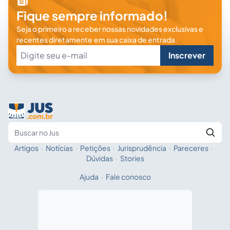
Fique sempre informado!
Seja o primeiro a receber nossas novidades exclusivas e
recentes diretamente em sua caixa de entrada.
Inscrever
Artigos
·
Notícias
·
Petições
·
Jurisprudência
·
Pareceres
·
Fale com a IA
Buscar no Jus
Dúvidas
·
Stories
Ajuda
·
Fale conosco