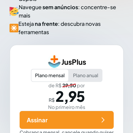
Navegue
sem anúncios
: concentre-se
mais
Esteja
na frente
: descubra novas
ferramentas
JusPlus
Plano mensal
Plano anual
de R$
29,50
por
2,95
R$
No primeiro mês
Assinar
Cobrança mensal, cancele quando quiser