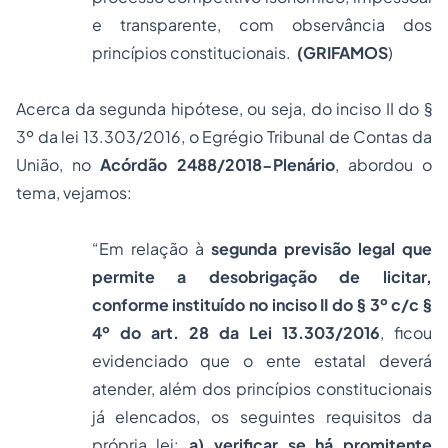
e transparente, com observância dos
princípios constitucionais.
(GRIFAMOS
)
Acerca da segunda hipótese, ou seja, do inciso II do §
3º da lei 13.303/2016, o Egrégio Tribunal de Contas da
União, no
Acórdão 2488/2018-Plenário
, abordou o
tema, vejamos:
“Em relação à
segunda previsão legal que
permite a desobrigação de licitar,
conforme instituído no inciso II do § 3º c/c §
4º do art. 28 da Lei 13.303/2016
, ficou
evidenciado que o ente estatal deverá
atender, além dos princípios constitucionais
já elencados, os seguintes requisitos da
própria lei:
a) verificar se há promitente