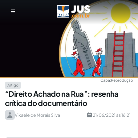
Capa:
Reprodução
Artigo
“Direito Achado na Rua”: resenha
crítica do documentário
Vikaele de Morais Silva
21/06/2021 às 16:21