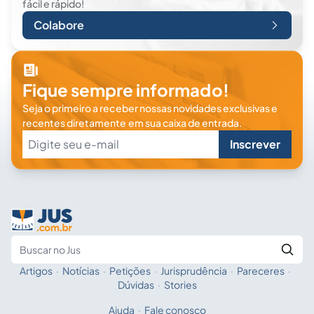
fácil e rápido!
Colabore
Fique sempre informado!
Seja o primeiro a receber nossas novidades exclusivas e
recentes diretamente em sua caixa de entrada.
Inscrever
Artigos
·
Notícias
·
Petições
·
Jurisprudência
·
Pareceres
·
Fale com a IA
Buscar no Jus
Dúvidas
·
Stories
Ajuda
·
Fale conosco