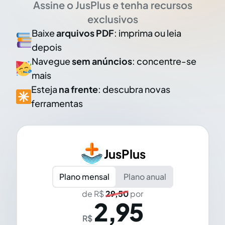
Assine o JusPlus e tenha recursos
exclusivos
Baixe
arquivos PDF
: imprima ou leia
depois
Navegue
sem anúncios
: concentre-se
mais
Esteja
na frente
: descubra novas
ferramentas
JusPlus
Plano mensal
Plano anual
de R$
29,50
por
2,95
R$