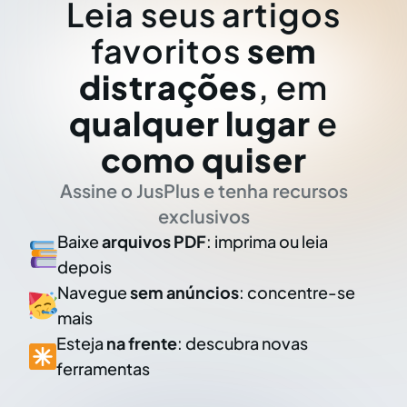
Leia seus artigos
favoritos
sem
distrações
, em
qualquer lugar
e
como quiser
Assine o JusPlus e tenha recursos
exclusivos
Baixe
arquivos PDF
: imprima ou leia
depois
Navegue
sem anúncios
: concentre-se
mais
Esteja
na frente
: descubra novas
ferramentas