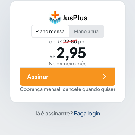
JusPlus
Plano mensal
Plano anual
de R$
29,50
por
2,95
R$
No primeiro mês
Assinar
Cobrança mensal, cancele quando quiser
Já é assinante?
Faça login