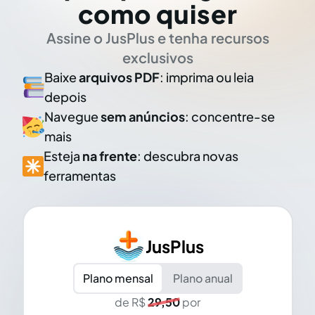
como quiser
Assine o JusPlus e tenha recursos
exclusivos
Baixe
arquivos PDF
: imprima ou leia
depois
Navegue
sem anúncios
: concentre-se
mais
Esteja
na frente
: descubra novas
ferramentas
JusPlus
Plano mensal
Plano anual
de R$
29,50
por