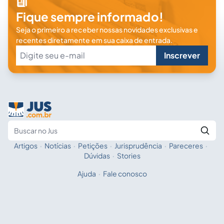
Fique sempre informado!
Seja o primeiro a receber nossas novidades exclusivas e
recentes diretamente em sua caixa de entrada.
Inscrever
Artigos
·
Notícias
·
Petições
·
Jurisprudência
·
Pareceres
·
Fale com a IA
Buscar no Jus
Dúvidas
·
Stories
Ajuda
·
Fale conosco