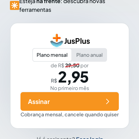
Esteja
na frente
: descubra novas
ferramentas
JusPlus
Plano mensal
Plano anual
de R$
29,50
por
2,95
R$
No primeiro mês
Assinar
Cobrança mensal, cancele quando quiser