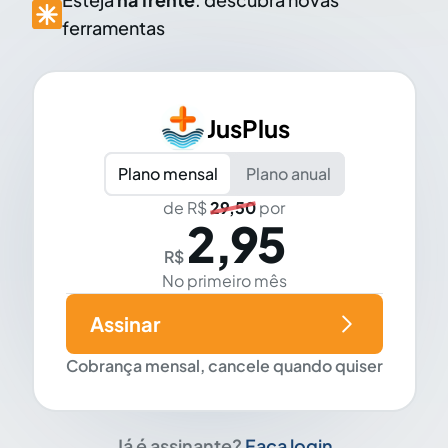
ferramentas
JusPlus
Plano mensal
Plano anual
de R$
29,50
por
2,95
R$
No primeiro mês
Assinar
Cobrança mensal, cancele quando quiser
Já é assinante?
Faça login