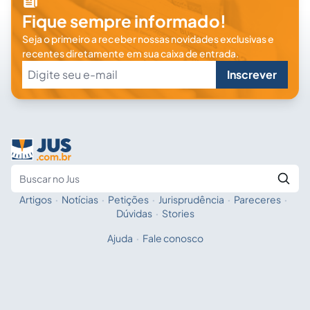
Fique sempre informado!
Seja o primeiro a receber nossas novidades exclusivas e
recentes diretamente em sua caixa de entrada.
Inscrever
Artigos
·
Notícias
·
Petições
·
Jurisprudência
·
Pareceres
·
Fale com a IA
Buscar no Jus
Dúvidas
·
Stories
Ajuda
·
Fale conosco