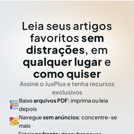
Leia seus artigos
favoritos
sem
distrações
, em
qualquer lugar
e
como quiser
Assine o JusPlus e tenha recursos
exclusivos
Baixe
arquivos PDF
: imprima ou leia
depois
Navegue
sem anúncios
: concentre-se
mais
Esteja
na frente
: descubra novas