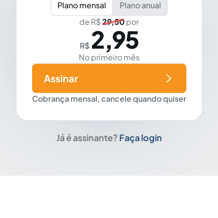
Plano mensal
Plano anual
de R$
29,50
por
2,95
R$
No primeiro mês
Assinar
Cobrança mensal, cancele quando quiser
Já é assinante?
Faça login