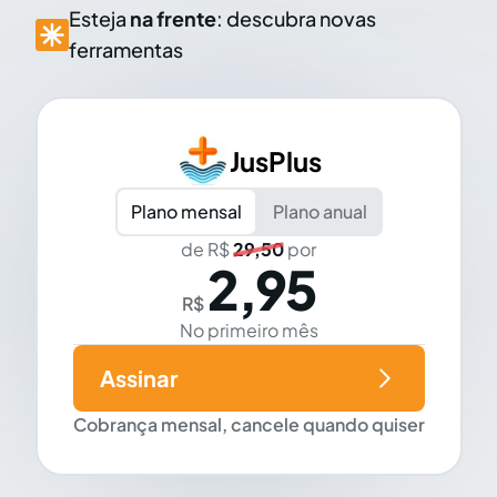
Esteja
na frente
: descubra novas
ferramentas
JusPlus
Plano mensal
Plano anual
de R$
29,50
por
2,95
R$
No primeiro mês
Assinar
Cobrança mensal, cancele quando quiser