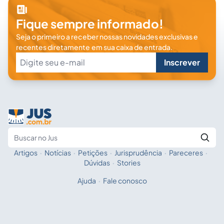
Fique sempre informado!
Seja o primeiro a receber nossas novidades exclusivas e
recentes diretamente em sua caixa de entrada.
Inscrever
Artigos
·
Notícias
·
Petições
·
Jurisprudência
·
Pareceres
·
Fale com a IA
Buscar no Jus
Dúvidas
·
Stories
Ajuda
·
Fale conosco