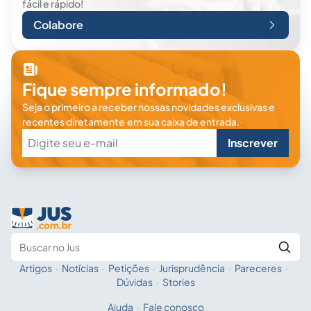
fácil e rápido!
Colabore
Fique sempre informado!
Seja o primeiro a receber nossas novidades exclusivas e
recentes diretamente em sua caixa de entrada.
Inscrever
Artigos
·
Notícias
·
Petições
·
Jurisprudência
·
Pareceres
·
Fale com a IA
Buscar no Jus
Dúvidas
·
Stories
Ajuda
·
Fale conosco