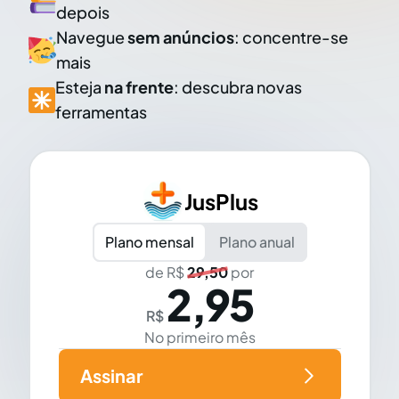
depois
Navegue
sem anúncios
: concentre-se
mais
Esteja
na frente
: descubra novas
ferramentas
JusPlus
Plano mensal
Plano anual
de R$
29,50
por
2,95
R$
No primeiro mês
Assinar