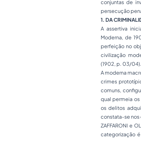
conjuntas de i
persecução penal 
1. DA CRIMINAL
A assertiva in
Moderna
, de 19
perfeição no obj
civilização mod
(1902, p. 03/04)
A moderna macroc
crimes prototípic
comuns, configur
qual permeia os
os delitos adqu
constata-se nos 
ZAFFARONI e OLI
categorização é