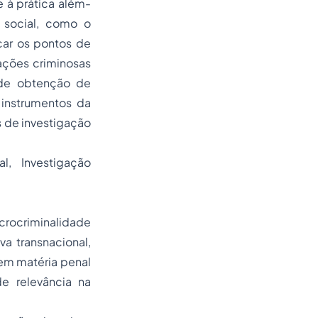
 à prática além-
 social, como o
icar os pontos de
zações criminosas
 de obtenção de
 instrumentos da
s de investigação
l, Investigação
crocriminalidade
a transnacional,
 em matéria penal
e relevância na