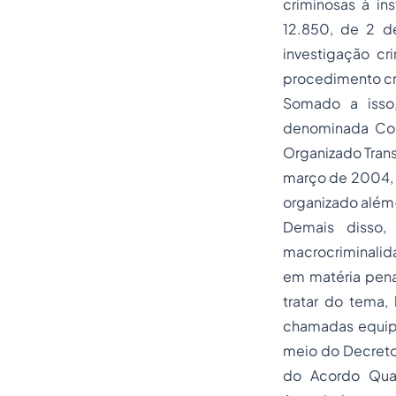
criminosas à ins
12.850, de 2 d
investigação cr
procedimento cr
Somado a isso,
denominada Con
Organizado Trans
março de 2004, i
organizado além-
Demais disso,
macrocriminalida
em matéria pena
tratar do tema,
chamadas equipe
meio do Decreto
do Acordo Qua