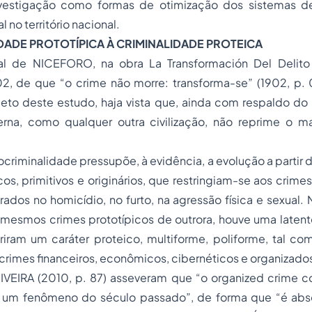
nvestigação como formas de otimização dos sistemas de
no território nacional.
IDADE PROTOTÍPICA À CRIMINALIDADE PROTEICA
icial de NICEFORO, na obra
La Transformación Del Delit
02, de que “o crime não morre: transforma-se” (1902, p. 
eto deste estudo, haja vista que, ainda com respaldo do r
erna, como qualquer outra civilização, não reprime o ma
.
riminalidade pressupõe, à evidência, a evolução a partir
os, primitivos e originários, que restringiam-se aos crimes
ados no homicídio, no furto, na agressão física e sexual. 
 mesmos crimes prototípicos de outrora, houve uma latent
iriram um caráter
proteico, multiforme, poliforme, tal co
crimes financeiros, econômicos, cibernéticos e organizado
VEIRA (2010, p. 87) asseveram que “o
organized crime
co
 um fenômeno do século passado”, de forma que “é abso