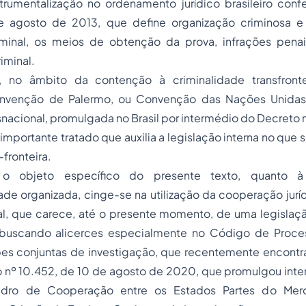
trumentalização no ordenamento jurídico brasileiro confe
e agosto de 2013, que define organização criminosa e
iminal, os meios de obtenção da prova, infrações penai
iminal.
 no âmbito da contenção à criminalidade transfronte
venção de Palermo, ou Convenção das Nações Unidas
nacional, promulgada no Brasil por intermédio do Decreto n
mportante tratado que auxilia a legislação interna no que s
fronteira.
 o objeto específico do presente texto, quanto 
de organizada, cinge-se na utilização da cooperação juríd
l, que carece, até o presente momento, de uma legislação
 buscando alicerces especialmente no Código de Proce
s conjuntas de investigação, que recentemente encont
 nº 10.452, de 10 de agosto de 2020, que promulgou inte
dro de Cooperação entre os Estados Partes do Merc