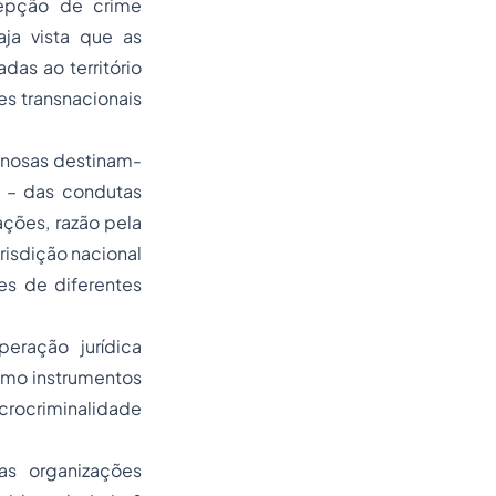
cepção de crime
aja vista que as
as ao território
s transnacionais
inosas destinam-
as – das condutas
ações, razão pela
risdição nacional
es de diferentes
eração jurídica
omo instrumentos
ocriminalidade
as organizações