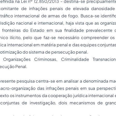
efinida na Lei nº 12.850/2013 – destina-se precipuamente
ncomitante de infrações penais de elevada danosidade
 tráfico internacional de armas de fogo. Busca-se identif
isdição nacional e internacional, haja vista que as organi
 fronteiras do Estado em sua finalidade prevalecente
ico ilícito, pelo que faz-se necessário compreender os
ica internacional em matéria penal e das equipes conjunta
otimização do sistema de persecução penal.
e:
Organizações Criminosas, Criminalidade Transnaciona
rsecução Penal.
 presente pesquisa centra-se em analisar a denominada ma
acro-organização das infrações penais em sua perspectiv
exto os instrumentos da cooperação jurídica internacional
conjuntas de investigação, dois mecanismos de grand