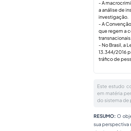
- A macrocrim
a análise de i
investigação.
- A Convenção 
que regem a co
transnacionais
- No Brasil, a
13.344/2016 p
tráfico de pes
Este estudo co
em matéria pe
do sistema de 
RESUMO:
O obj
sua perspectiva 