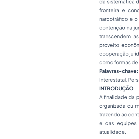
da sistemática d
fronteira e co
narcotráfico e o
contenção na jur
transcendem as
proveito econôm
cooperação juríd
como formas de 
Palavras-chav
Interestatal, Pe
INTRODUÇÃO
A finalidade da
organizada ou m
trazendo ao cont
e das equipes 
atualidade.