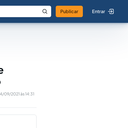
Publicar
Entrar
 IA
Buscar no Jus
e
o
14/09/2021 às 14:31