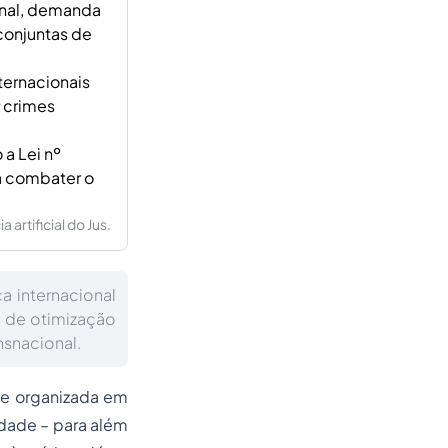
onal, demanda
 conjuntas de
ternacionais
 crimes
 a Lei nº
a combater o
artificial do Jus.
a internacional
 de otimização
nsnacional.
ade organizada em
idade – para além