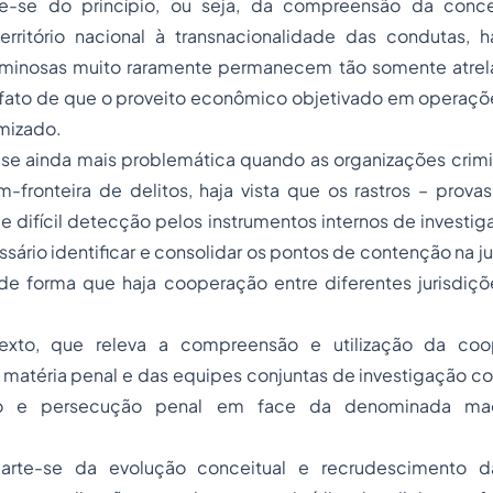
rte-se do princípio, ou seja, da compreensão da con
erritório nacional à transnacionalidade das condutas, h
iminosas muito raramente permanecem tão somente atrelad
 fato de que o proveito econômico objetivado em operaçõe
mizado.
-se ainda mais problemática quando as organizações crim
m-fronteira de delitos, haja vista que os rastros – prov
e difícil detecção pelos instrumentos internos de investig
ssário identificar e consolidar os pontos de contenção na ju
 de forma que haja cooperação entre diferentes jurisdiçõ
exto, que releva a compreensão e utilização da coop
 matéria penal e das equipes conjuntas de investigação c
ão e persecução penal em face da denominada macr
rte-se da evolução conceitual e recrudescimento d