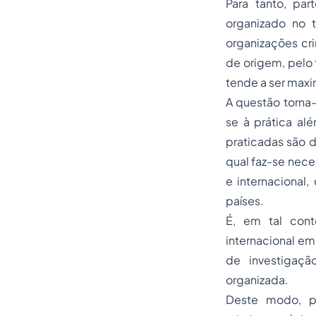
Para tanto, pa
organizado no t
organizações cr
de origem, pelo
tende a ser maxi
A questão torna
se à prática alé
praticadas são d
qual faz-se nece
e internacional,
países.
É, em tal cont
internacional em
de investigaç
organizada.
Deste modo, pa