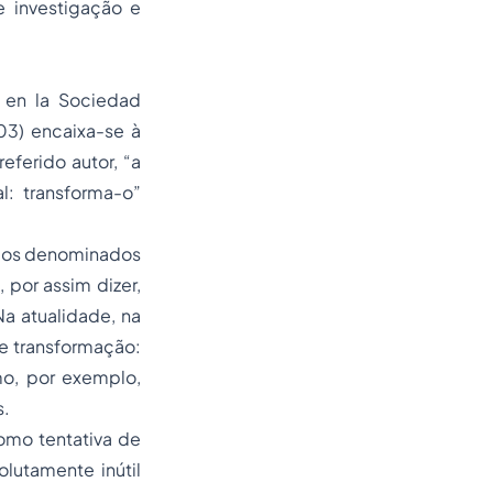
 investigação e
o en la Sociedad
03) encaixa-se à
eferido autor, “a
l: transforma-o”
 dos denominados
, por assim dizer,
Na atualidade, na
e transformação:
mo, por exemplo,
s.
mo tentativa de
lutamente inútil