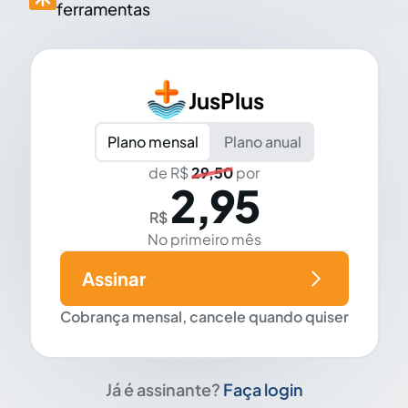
ferramentas
JusPlus
Plano mensal
Plano anual
de R$
29,50
por
2,95
R$
No primeiro mês
Assinar
Cobrança mensal, cancele quando quiser
Já é assinante?
Faça login