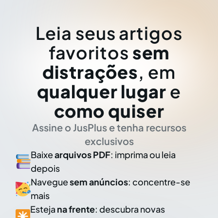
Leia seus artigos
favoritos
sem
distrações
, em
qualquer lugar
e
como quiser
Assine o JusPlus e tenha recursos
exclusivos
Baixe
arquivos PDF
: imprima ou leia
depois
Navegue
sem anúncios
: concentre-se
mais
Esteja
na frente
: descubra novas