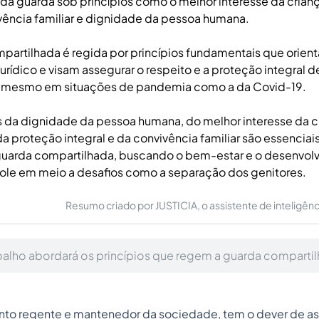
a guarda sob princípios como o melhor interesse da crian
ivência familiar e dignidade da pessoa humana.
partilhada é regida por princípios fundamentais que orien
rídico e visam assegurar o respeito e a proteção integral d
 mesmo em situações de pandemia como a da Covid-19.
s da dignidade da pessoa humana, do melhor interesse da c
a proteção integral e da convivência familiar são essenciais
guarda compartilhada, buscando o bem-estar e o desenvol
role em meio a desafios como a separação dos genitores.
Resumo criado por JUSTICIA, o assistente de inteligência 
balho abordará os princípios que regem a guarda compartil
to regente e mantenedor da sociedade, tem o dever de ass