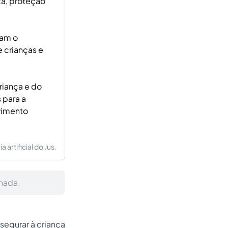
ça, proteção
tam o
e crianças e
riança e do
 para a
vimento
artificial do Jus.
hada.
egurar à criança