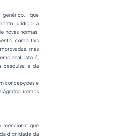
 genérico, que
nto jurídico, a
de novas normas.
ento, como tais
comprovadas, mas
acional, isto é,
a pesquisa e da
ecem concepções e
rágrafos iremos
te mencionar que
o da dignidade da