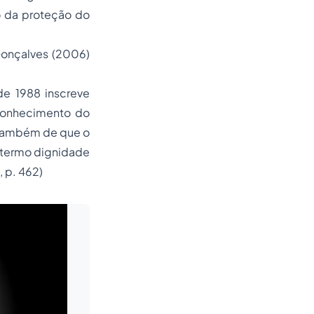
o da proteção do
Gonçalves (2006)
de 1988 inscreve
conhecimento do
 também de que o
O termo dignidade
 p. 462)
Leia mais