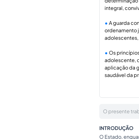
determinação d
integral, conv
A guarda com
ordenamento ju
adolescentes,
Os princípio
adolescente, d
aplicação da 
saudável da p
O presente tra
INTRODUÇÃO
O Estado, enquan