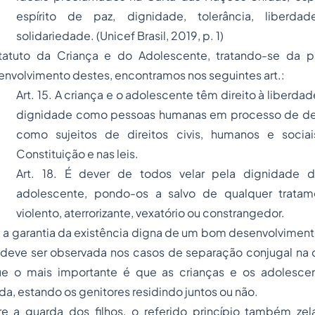
espírito de paz, dignidade, tolerância, liberda
solidariedade. (Unicef Brasil, 2019, p. 1)
atuto da Criança e do Adolescente, tratando-se da p
nvolvimento destes, encontramos nos seguintes art.:
Art. 15. A criança e o adolescente têm direito à liberdad
dignidade como pessoas humanas em processo de de
como sujeitos de direitos civis, humanos e sociai
Constituição e nas leis.
Art. 18. É dever de todos velar pela dignidade 
adolescente, pondo-os a salvo de qualquer trata
violento, aterrorizante, vexatório ou constrangedor.
é a garantia da existência digna de um bom desenvolvimen
 deve ser observada nos casos de separação conjugal na
que o mais importante é que as crianças e os adolesce
a, estando os genitores residindo juntos ou não.
e a guarda dos filhos, o referido princípio também ze