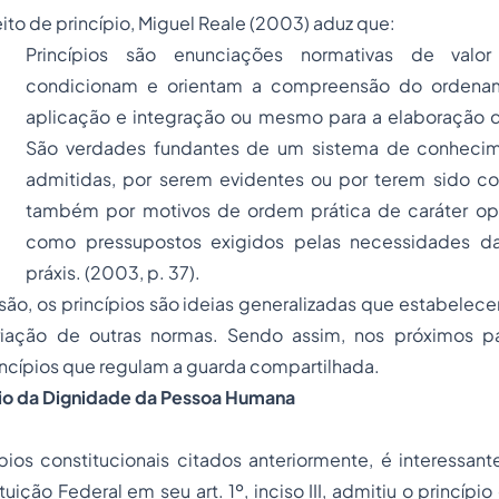
to de princípio, Miguel Reale (2003) aduz que:
Princípios são enunciações normativas de valor
condicionam e orientam a compreensão do ordename
aplicação e integração ou mesmo para a elaboração 
São verdades fundantes de um sistema de conhecim
admitidas, por serem evidentes ou por terem sido 
também por motivos de ordem prática de caráter oper
como pressupostos exigidos pelas necessidades d
práxis. (2003, p. 37).
isão, os princípios são ideias generalizadas que estabel
riação de outras normas. Sendo assim, nos próximos pa
incípios que regulam a guarda compartilhada.
ípio da Dignidade da Pessoa Humana
pios constitucionais citados anteriormente, é interessan
uição Federal em seu art. 1º, inciso III, admitiu o princípi