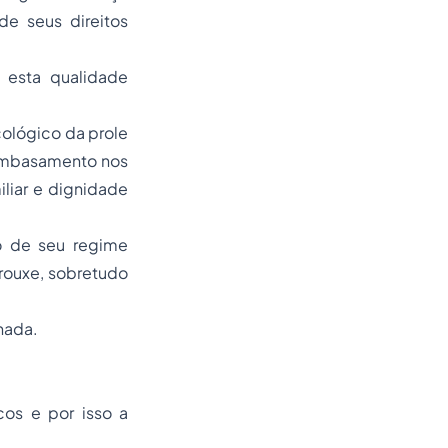
de seus direitos
 esta qualidade
cológico da prole
 embasamento nos
iliar e dignidade
ão de seu regime
rouxe, sobretudo
hada.
cos e por isso a