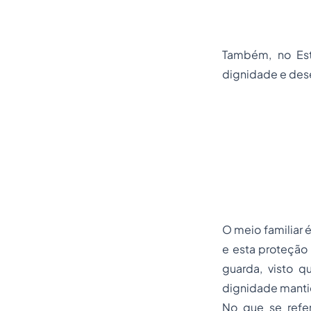
Também, no Est
dignidade e dese
O meio familiar 
e esta proteção
guarda, visto 
dignidade mantid
No que se refer