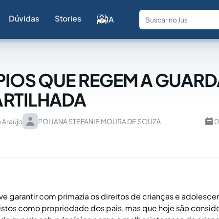
Dúvidas
Stories
IA
Fale com a
PIOS QUE REGEM A GUARD
RTILHADA
 Araújo
POLIANA STEFANIE MOURA DE SOUZA
0
e garantir com primazia os direitos de crianças e adolesce
vistos como propriedade dos pais, mas que hoje são consid