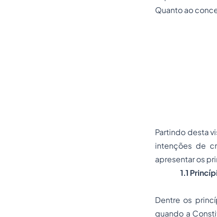
Quanto ao concei
Partindo desta v
intenções de c
apresentar os pr
1.1 Princ
Dentre os princí
quando a Constit