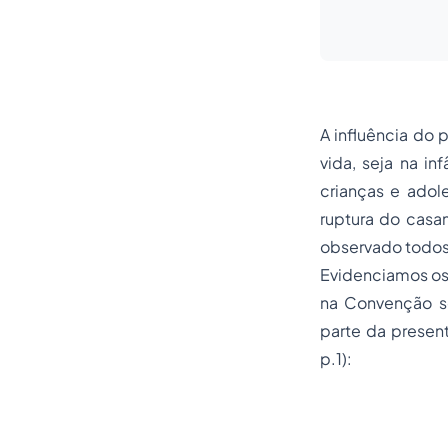
A influência do 
vida, seja na i
crianças e ado
ruptura do casa
observado todos 
Evidenciamos os
na Convenção so
parte da presen
p.1):