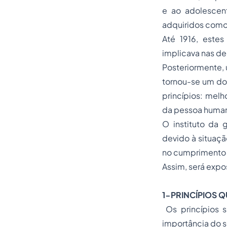
e ao adolescent
adquiridos como 
Até 1916, este
implicava nas de
Posteriormente, 
tornou-se um do
princípios: melh
da pessoa huma
O instituto da 
devido à situaçã
no cumprimento 
Assim, será expo
1-PRINCÍPIOS 
Os princípios 
importância do s