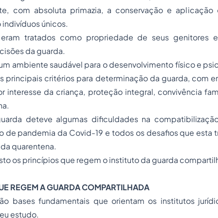
e, com absoluta primazia, a conservação e aplicação 
indivíduos únicos.
s eram tratados como
propriedade
de seus genitores e
cisões da guarda.
um ambiente saudável para o desenvolvimento físico e psi
s principais critérios para determinação da guarda, com
or interesse da criança, proteção integral, convivência fam
na.
guarda deteve algumas dificuldades na compatibilizaç
o de pandemia da Covid-19 e todos os desafios que esta t
da quarentena.
sto os princípios que regem o instituto da guarda compartil
QUE REGEM A GUARDA COMPARTILHADA
são bases fundamentais que orientam os institutos jurídi
eu estudo.