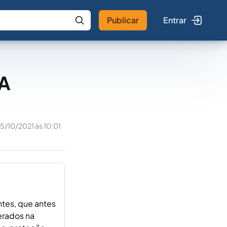
Publicar
Entrar
 IA
Buscar no Jus
A
5/10/2021 às 10:01
ntes, que antes
erados na