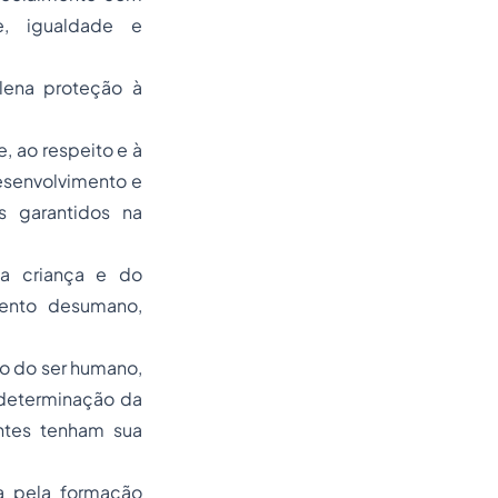
de, igualdade e
lena proteção à
e, ao respeito e à
senvolvimento e
s garantidos na
da criança e do
mento desumano,
to do ser humano,
 determinação da
ntes tenham sua
la pela formação