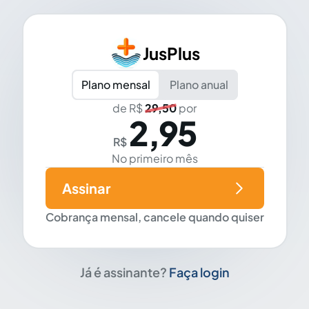
JusPlus
Plano mensal
Plano anual
de R$
29,50
por
2,95
R$
No primeiro mês
Assinar
Cobrança mensal, cancele quando quiser
Já é assinante?
Faça login