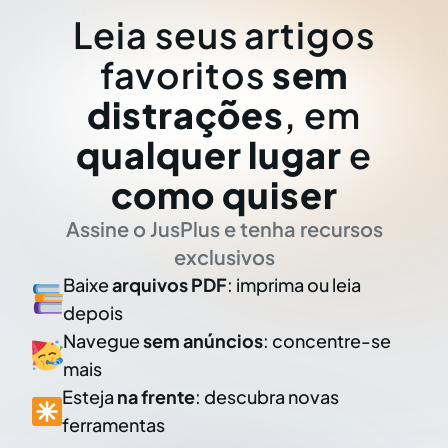
Leia seus artigos
favoritos
sem
distrações
, em
qualquer lugar
e
como quiser
Assine o JusPlus e tenha recursos
exclusivos
Baixe
arquivos PDF
: imprima ou leia
depois
Navegue
sem anúncios
: concentre-se
mais
Esteja
na frente
: descubra novas
ferramentas