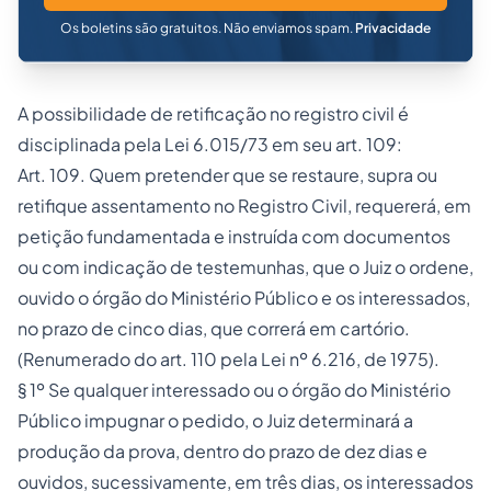
Os boletins são gratuitos. Não enviamos spam.
Privacidade
A possibilidade de retificação no registro civil é
disciplinada pela Lei
6.015
/73 em seu art. 109:
Art. 109. Quem pretender que se restaure, supra ou
retifique assentamento no Registro Civil, requererá, em
petição fundamentada e instruída com documentos
ou com indicação de testemunhas, que o Juiz o ordene,
ouvido o órgão do Ministério Público e os interessados,
no prazo de cinco dias, que correrá em cartório.
(Renumerado do art. 110 pela Lei nº
6.216
, de 1975).
§ 1º Se qualquer interessado ou o órgão do Ministério
Público impugnar o pedido, o Juiz determinará a
produção da prova, dentro do prazo de dez dias e
ouvidos, sucessivamente, em três dias, os interessados