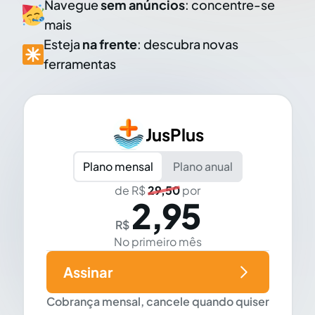
Navegue
sem anúncios
: concentre-se
mais
Esteja
na frente
: descubra novas
ferramentas
JusPlus
Plano mensal
Plano anual
de R$
29,50
por
2,95
R$
No primeiro mês
Assinar
Cobrança mensal, cancele quando quiser