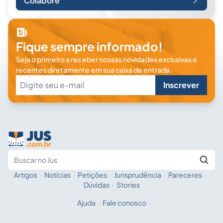
Colabore
Fique sempre informado!
Seja o primeiro a receber nossas novidades exclusivas e
recentes diretamente em sua caixa de entrada.
Inscrever
Artigos
·
Notícias
·
Petições
·
Jurisprudência
·
Pareceres
·
Fale com a IA
Buscar no Jus
Dúvidas
·
Stories
Ajuda
·
Fale conosco