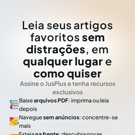
Leia seus artigos
favoritos
sem
distrações
, em
qualquer lugar
e
como quiser
Assine o JusPlus e tenha recursos
exclusivos
Baixe
arquivos PDF
: imprima ou leia
depois
Navegue
sem anúncios
: concentre-se
mais
Esteja
na frente
: descubra novas