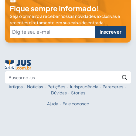
Fique sempre informado!
Seja o primeiro a receber nossas novidades exclusivas e
recentes diretamente em sua caixa de entrada.
Inscrever
Artigos
·
Notícias
·
Petições
·
Jurisprudência
·
Pareceres
·
Fale com a IA
Buscar no Jus
Dúvidas
·
Stories
Ajuda
·
Fale conosco