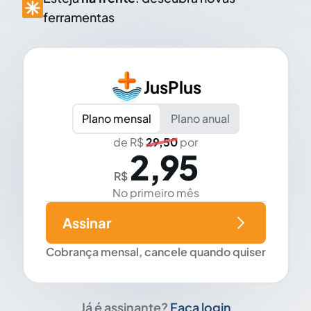
ferramentas
JusPlus
Plano mensal
Plano anual
de R$
29,50
por
2,95
R$
No primeiro mês
Assinar
Cobrança mensal, cancele quando quiser
Já é assinante?
Faça login