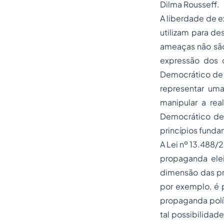
Dilma Rousseff.
A liberdade de e
utilizam para de
ameaças não são
expressão dos o
Democrático de D
representar uma
manipular a real
Democrático de 
princípios funda
A Lei nº 13.488/2
propaganda elei
dimensão das pro
por exemplo, é p
propaganda polít
tal possibilidad