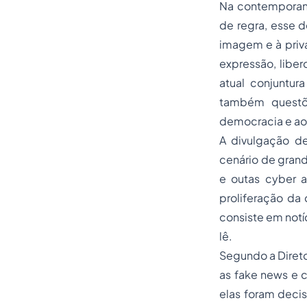
Na contemporan
de regra, esse d
imagem e à priv
expressão, liber
atual conjuntur
também questõe
democracia e ao 
A divulgação de
cenário de grand
e outas
cyber
a
proliferação da
consiste em not
lê.
Segundo a Direto
as
fake news
e
elas foram deci