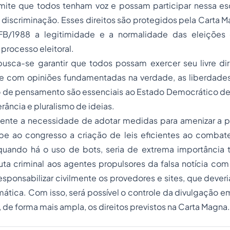
rmite que todos tenham voz e possam participar nessa es
 discriminação. Esses direitos são protegidos pela Carta M
RFB/1988 a legitimidade e a normalidade das eleições
processo eleitoral.
busca-se garantir que todos possam exercer seu livre dir
e com opiniões fundamentadas na verdade, as liberdade
 de pensamento são essenciais ao Estado Democrático de 
erância e pluralismo de ideias.
idente a necessidade de adotar medidas para amenizar a p
be ao congresso a criação de leis eficientes ao comba
quando há o uso de
bots,
seria de extrema importância 
a criminal aos agentes propulsores da falsa notícia com f
responsabilizar civilmente os provedores e sites, que dever
ática. Com isso, será possível o controle da divulgação 
 de forma mais ampla, os direitos previstos na Carta Magna.