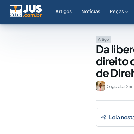
Artigos
Notícias
Peças
Artigo
Da libe
direito
de Dire
Diogo dos San
Leia nest