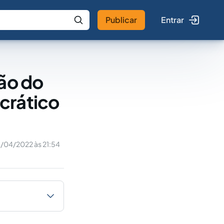
Publicar
Entrar
 IA
Buscar no Jus
ção do
crático
4/04/2022 às 21:54