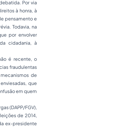
debatida. Por via
reitos à honra, à
 de pensamento e
évia. Todavia, na
que por envolver
da cidadania, à
não é recente, o
cias fraudulentas
m mecanismos de
 enviesadas, que
confusão em quem
argas (DAPP/FGV),
leições de 2014,
da ex-presidente