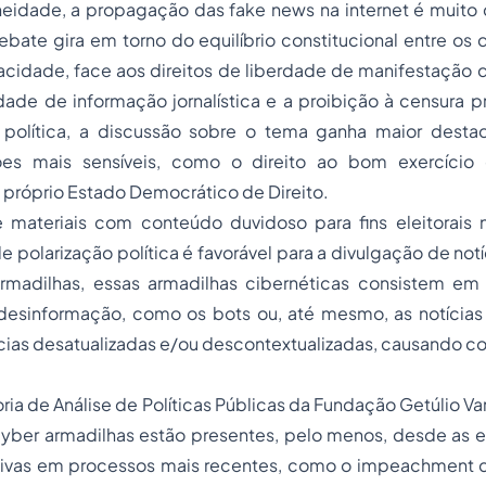
eidade, a propagação das
fake news
na internet é muito 
ebate gira em torno do equilíbrio constitucional entre os di
acidade, face aos direitos de liberdade de manifestação
dade de informação jornalística e a proibição à censura pr
a política, a discussão sobre o tema ganha maior desta
s mais sensíveis, como o direito ao bom exercício 
próprio Estado Democrático de Direito.
 materiais com conteúdo duvidoso para fins eleitorais 
e polarização política é favorável para a divulgação de notí
rmadilhas, essas armadilhas cibernéticas consistem e
 desinformação, como os
bots
ou, até mesmo, as notícias
ícias desatualizadas e/ou descontextualizadas, causando 
ria de Análise de Políticas Públicas da Fundação Getúlio V
cyber
armadilhas estão presentes, pelo menos, desde as e
sivas em processos mais recentes, como o impeachment 