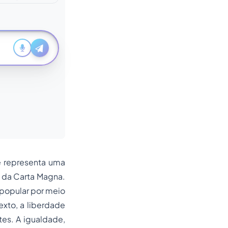
e representa uma
 da Carta Magna.
popular por meio
exto, a liberdade
tes. A igualdade,