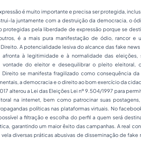
xpressão é muito importante e precisa ser protegida, inclus
strui-la juntamente com a destruição da democracia, o ódi
 protegidas pela liberdade de expressão porque se destin
utros, é a mais pura manifestação de ódio, rancor e u
ireito. A potencialidade lesiva do alcance das
fake news
 afronta à legitimidade e à normalidade das eleições
 vontade do eleitor e desequilibrar o pleito eleitoral, 
Direito se manifesta fragilizado como consequência da
mentais, a democracia e o direito ao bom exercício da cida
017 alterou a Lei das Eleições Lei nº 9.504/1997 para permit
toral na internet, bem como patrocinar suas postagens, 
pagandas políticas nas plataformas virtuais. No facebook
ossível a filtração e escolha do perfil a quem será desti
ica, garantindo um maior êxito das campanhas. A real con
e vela diversas práticas abusivas de disseminação de
fake