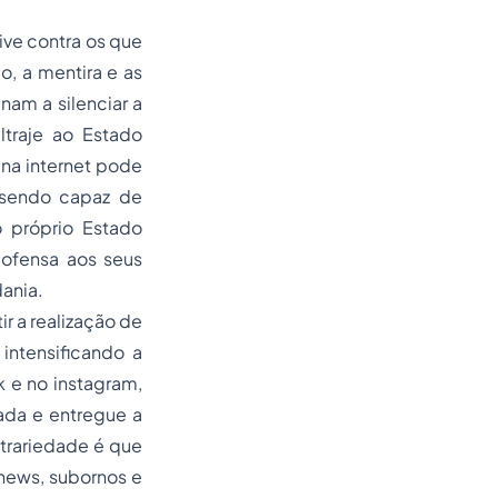
ive contra os que
o, a mentira e as
am a silenciar a
ltraje ao Estado
na internet pode
, sendo capaz de
o próprio Estado
 ofensa aos seus
dania.
ir a realização de
intensificando a
 e no instagram,
nada e entregue a
trariedade é que
 news
, subornos e