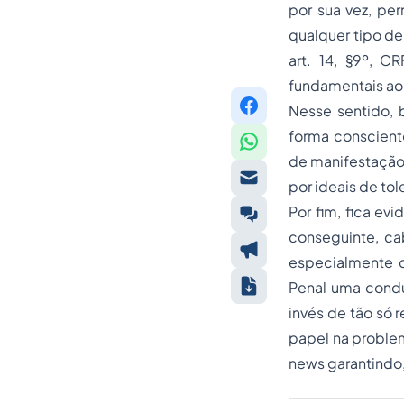
por sua vez, pe
qualquer tipo de
art. 14, §9º, C
fundamentais ao 
Nesse sentido, 
forma conscient
de manifestação
por ideais de tol
Por fim, fica ev
conseguinte, ca
especialmente 
Penal uma condut
invés de tão só 
papel na problem
news
garantindo,