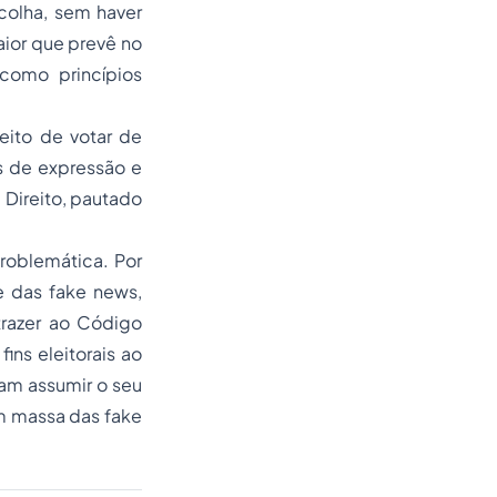
colha, sem haver
aior que prevê no
 como princípios
eito de votar de
s de expressão e
Direito, pautado
roblemática. Por
te das
fake news
,
trazer ao Código
ins eleitorais ao
iam assumir o seu
em massa das
fake