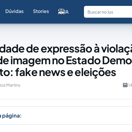
Dúvidas
Stories
IA
Fale com a
rdade de expressão à viola
 de imagem no Estado Demo
ito: fake news e eleições
tos Martins
1
a página: