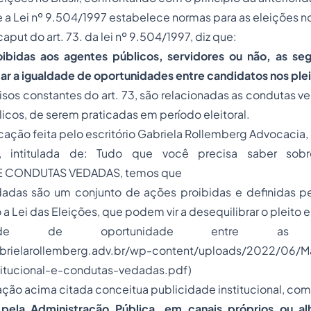
e a Lei nº 9.504/1997 estabelece normas para as eleições no
caput
do art. 73. da lei nº 9.504/1997, diz que:
oibidas aos agentes públicos, servidores ou não, as se
ar a igualdade de oportunidades entre candidatos nos pleit
cisos constantes do art. 73, são relacionadas as condutas v
icos, de serem praticadas em período eleitoral.
ação feita pelo escritório Gabriela Rollemberg Advocacia,
al, intitulada de:
Tudo que você precisa saber sob
 E CONDUTAS VEDADAS
, temos que
adas são um conjunto de ações proibidas e definidas pe
 Lei das Eleições, que podem vir a desequilibrar o pleito el
de de oportunidade entre as can
brielarollemberg.adv.br/wp-content/uploads/2022/06/M
titucional-e-condutas-vedadas.pdf)
ão acima citada conceitua publicidade institucional, com
pela Administração Pública, em canais próprios ou al