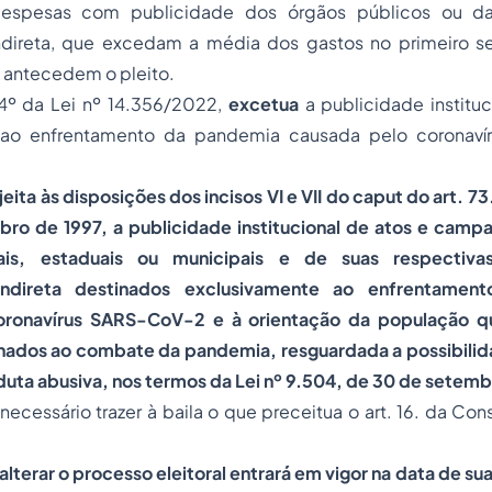
despesas com publicidade dos órgãos públicos ou d
ndireta, que excedam a média dos gastos no primeiro s
 antecedem o pleito.
 4º da Lei nº 14.356/2022,
excetua
a publicidade instituc
 ao enfrentamento da pandemia causada pelo coronaví
jeita às disposições dos incisos VI e VII do caput do art. 73
ro de 1997, a publicidade institucional de atos e camp
ais, estaduais ou municipais e de suas respectiva
indireta destinados exclusivamente ao enfrentamen
oronavírus SARS-CoV-2 e à orientação da população qu
onados ao combate da pandemia, resguardada a possibili
uta abusiva, nos termos da Lei nº 9.504, de 30 de setemb
necessário trazer à baila o que preceitua o art. 16. da Cons
e alterar o processo eleitoral entrará em vigor na data de s