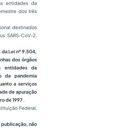
as entidades da
emestre dos três
ional destinados
rus SARS-CoV-2,
. da Lei nº 9.504,
anhas dos órgãos
s entidades da
to da pandemia
anto a serviços
dade de apuração
ro de 1997
.
tituição Federal,
ua publicação, não