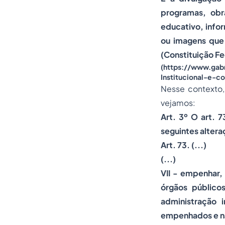
programas, obr
educativo, info
ou imagens que
(Constituição Fed
(https://www.gab
Institucional-e-c
Nesse contexto, 
vejamos:
Art. 3º O art. 
seguintes altera
Art. 73. (...)
(...)
VII - empenhar,
órgãos público
administração 
empenhados e nã