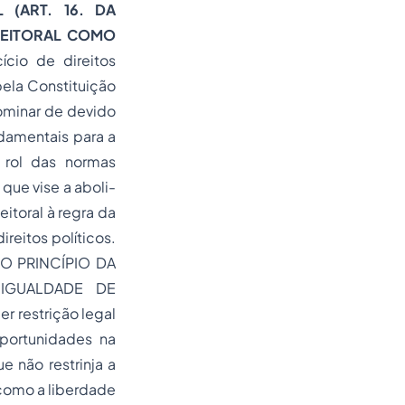
L (ART. 16. DA
ELEITORAL COMO
cio de direitos
 pela Constituição
ominar de devido
damentais para a
 rol das normas
que vise a aboli-
eitoral à regra da
reitos políticos.
I. O PRINCÍPIO DA
 IGUALDADE DE
er restrição legal
oportunidades na
 não restrinja a
 como a liberdade