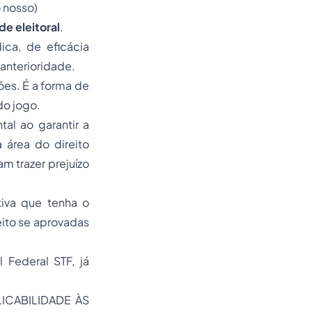
o nosso)
de eleitoral
.
ica, de eficácia
 anterioridade.
ões. É a forma de
do jogo.
al ao garantir a
 área do direito
am trazer prejuízo
tiva que tenha o
eito se aprovadas
 Federal STF, já
ICABILIDADE ÀS