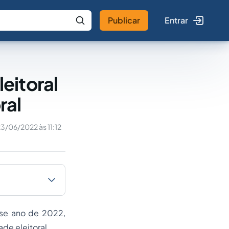
Publicar
Entrar
 IA
Buscar no Jus
eitoral
ral
3/06/2022 às 11:12
sse ano de 2022,
de eleitoral.