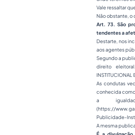
Vale ressaltar qu
Não obstante, o
Art. 73. São pr
tendentes a afet
Destarte, nos in
aos agentes públ
Segundo a public
direito eleitor
INSTITUCIONAL
As condutas ved
conhecida como a
a igualda
(https://www.ga
Publicidade-Ins
A mesma publicaç
É a divulgação 