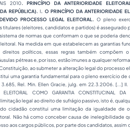
AIS 2010
. PRINCÍPIO DA ANTERIORIDADE ELEITORA
DA REPÚBLICA).
I
. O PRINCÍPIO DA ANTERIORIDADE 
DEVIDO PROCESSO LEGAL ELEITORAL.
O pleno exercí
s titulares (eleitores, candidatos e partidos) é assegurado
sistema de normas que conformam o que se poderia den
eleitoral. Na medida em que estabelecem as garantias fun
s direitos políticos, essas regras também compõem o
sulas pétreas e, por isso, estão imunes a qualquer reforma 
a Constituição, ao submeter a alteração legal do processo el
titui uma garantia fundamental para o pleno exercício de di
3.685, Rel. Min. Ellen Gracie, julg. em 22.3.2006. [...] I
E ELEITORAL COMO GARANTIA CONSTITUCINAL DA
itação legal ao direito de sufrágio passivo, isto é, qualqu
 do cidadão constitui uma limitação da igualdade de 
toral. Não há como conceber causa de inelegibilidade que
sso aos cargos públicos, por parte dos candidatos, assim