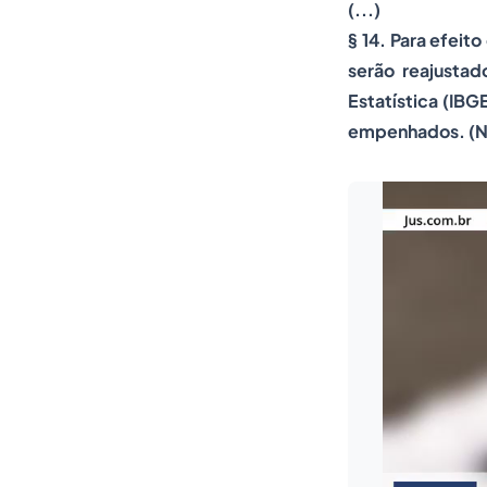
(...)
§ 14. Para efeit
serão reajustad
Estatística (IBG
empenhados. (N