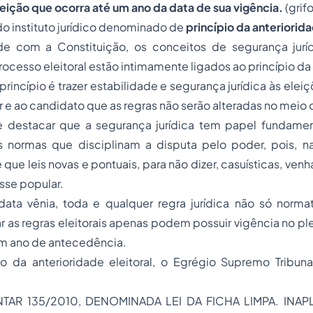
leição que ocorra até um ano da data de sua vigência.
(grif
o instituto jurídico denominado de
princípio da anteriorida
 com a Constituição, os conceitos de segurança juríd
rocesso eleitoral estão intimamente ligados ao princípio da
rincípio é trazer estabilidade e segurança jurídica às eleiç
or e ao candidato que as regras não serão alteradas no meio 
e destacar que a segurança jurídica tem papel fundament
s normas que disciplinam a disputa pelo poder, pois, na
 que leis novas e pontuais, para não dizer, casuísticas, venh
esse popular.
data vênia
, toda e qualquer regra jurídica não só norma
r as regras eleitorais apenas podem possuir vigência no pl
m ano de antecedência.
o da anterioridade eleitoral, o Egrégio Supremo Tribunal
AR 135/2010, DENOMINADA LEI DA FICHA LIMPA. INAPL