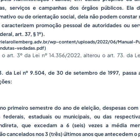
as, serviços e campanhas dos órgãos públicos. Ela d
rmativo ou de orientação social, dela não podem constar
 caracterizem promoção pessoal de autoridades ou serv
eral, art. 37, § 1º)
.
rielarollemberg.adv.br/wp-content/uploads/2022/06/Manual-Pu
ondutas-vedadas.pdf)
o art. 3º da Lei nº 14.356/2022, alterou o art. 73. da L
73. da Lei nº 9.504, de 30 de setembro de 1997, passa 
ções:
 no primeiro semestre do ano de eleição, despesas com
s federais, estaduais ou municipais, ou das respectiv
indireta, que excedam a 6 (seis) vezes a média men
o cancelados nos 3 (três) últimos anos que antecedem o p