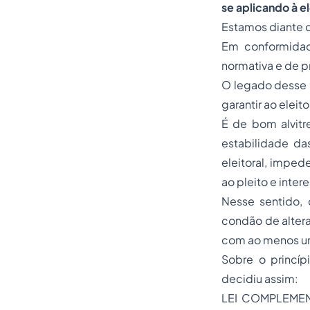
se aplicando à e
Estamos diante d
Em conformidade
normativa e de p
O legado desse p
garantir ao eleit
É de bom alvitr
estabilidade da
eleitoral, impede
ao pleito e inter
Nesse sentido,
condão de altera
com ao menos u
Sobre o princípi
decidiu assim:
LEI COMPLEMENT