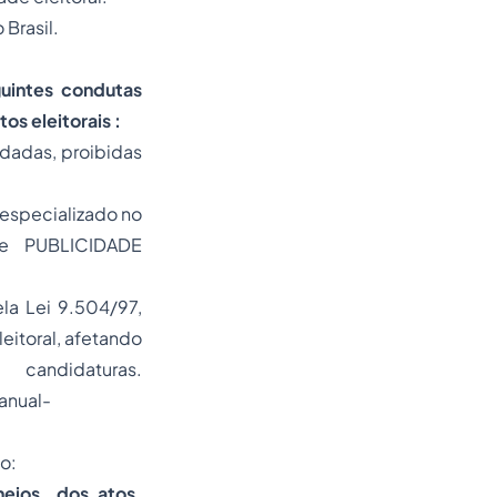
 Brasil.
guintes condutas
os eleitorais
:
edadas, proibidas
 especializado no
re PUBLICIDADE
la Lei 9.504/97,
eitoral, afetando
didaturas.
anual-
o:
heios, dos atos,