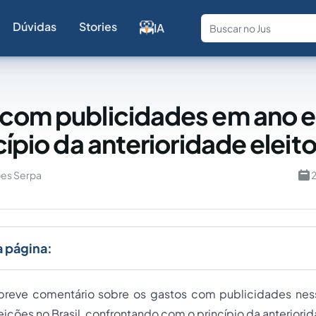
Dúvidas
Stories
IA
Fale com a
com publicidades em ano el
cípio da anterioridade eleito
pes Serpa
2
a página:
breve comentário sobre os gastos com publicidades ne
ições no Brasil, confrontando com o princípio da anteriorida