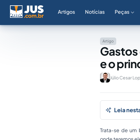
Artigos
Notícias
Peças
Artigo
Gastos 
e o prin
Júlio Cesar Lo
Leia nest
Trata-se de um 
onde teremos ele