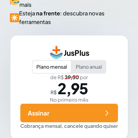
mais
Esteja
na frente
: descubra novas
ferramentas
JusPlus
Plano mensal
Plano anual
de R$
29,50
por
2,95
R$
No primeiro mês
Assinar
Cobrança mensal, cancele quando quiser