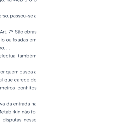
rso, passou-se a
Art. 7º São obras
eio ou fixadas em
, ...
telectual também
por quem busca a
al que carece de
eiros conflitos
ava da entrada na
tabirkin não foi
s disputas nesse