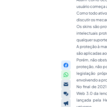
usuário começa a 
Como todo ativo
discutir os meca
Os skins são pro
intelectuais pro
qualquer suporte,
A proteção à ma
são aplicadas ao
Porém, não obst
proteção, não p
legislação pró
envolvendo a pro
No final de 2021
Web 3.0 da lendá
lançada pela He
universo.