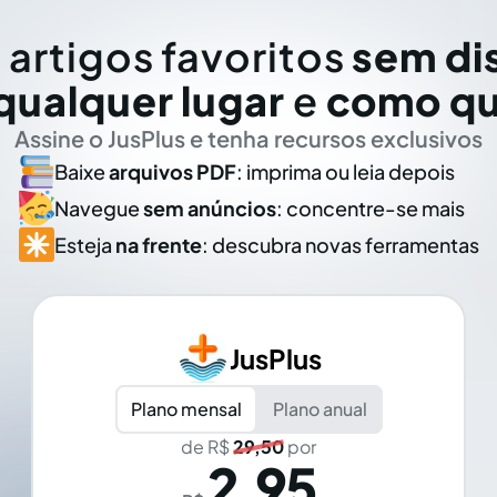
 artigos favoritos
sem di
qualquer lugar
e
como qu
Assine o JusPlus e tenha recursos exclusivos
Baixe
arquivos PDF
: imprima ou leia depois
Navegue
sem anúncios
: concentre-se mais
Esteja
na frente
: descubra novas ferramentas
JusPlus
Plano mensal
Plano anual
de R$
29,50
por
2,95