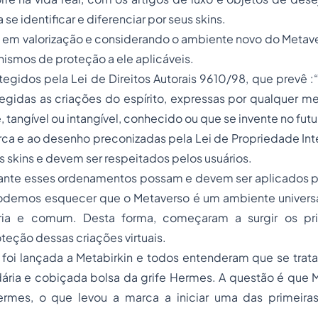
se identificar e diferenciar por seus skins.
 em valorização e considerando o ambiente novo do Metave
nismos de proteção a ele aplicáveis.
tegidos pela Lei de Direitos Autorais 9610/98, que prevê :“
tegidas as criações do espírito, expressas por qualquer m
 tangível ou intangível, conhecido ou que se invente no futuro
rca e ao desenho preconizadas pela Lei de Propriedade In
s skins e devem ser respeitados pelos usuários.
ante esses ordenamentos possam e devem ser aplicados 
odemos esquecer que o Metaverso é um ambiente univers
pria e comum. Desta forma, começaram a surgir os prim
teção dessas criações virtuais.
 foi lançada a Metabirkin e todos entenderam que se trat
ria e cobiçada bolsa da grife Hermes. A questão é que Me
rmes, o que levou a marca a iniciar uma das primeira