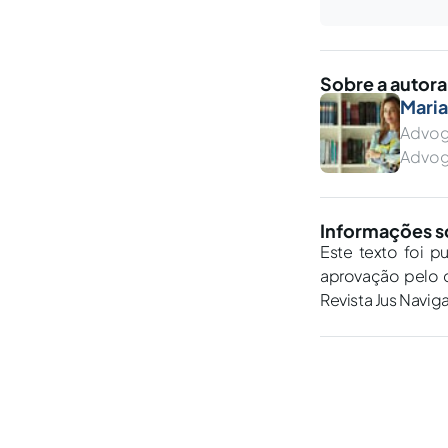
Sobre a autora
Mari
Advog
Advo
Informações s
Este texto foi p
aprovação pelo c
Revista Jus Navig