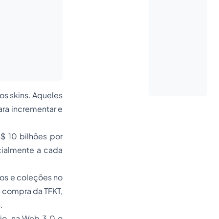
os skins. Aqueles
ara incrementar e
$ 10 bilhões por
ialmente a cada
tos e coleções no
a compra da TFKT,
.
jo, na Web 3.0 o