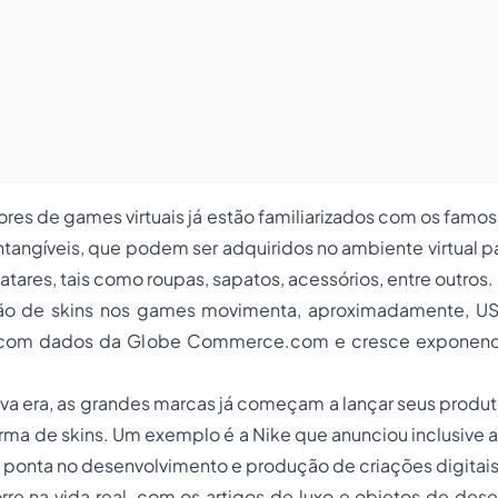
ores de games virtuais já estão familiarizados com os famos
ntangíveis, que podem ser adquiridos no ambiente virtual p
tares, tais como roupas, sapatos, acessórios, entre outros.
ão de skins nos games movimenta, aproximadamente, US
 com dados da Globe Commerce.com e cresce exponenc
va era, as grandes marcas já começam a lançar seus produ
ma de skins. Um exemplo é a Nike que anunciou inclusive 
ponta no desenvolvimento e produção de criações digitais
e na vida real, com os artigos de luxo e objetos de dese