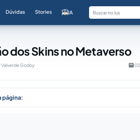
Dúvidas
Stories
IA
Fale com a
o dos Skins no Metaverso
r Valverde Godoy
02
a página: