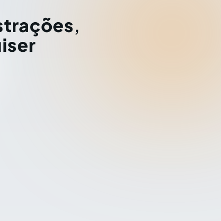
strações
,
iser