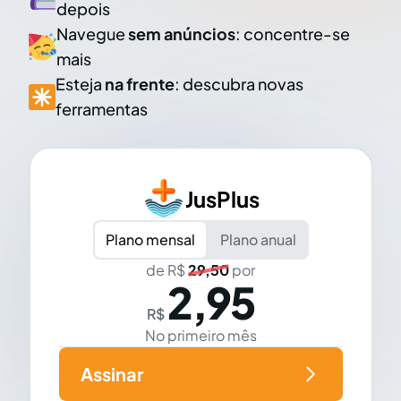
depois
Navegue
sem anúncios
: concentre-se
mais
Esteja
na frente
: descubra novas
ferramentas
JusPlus
Plano mensal
Plano anual
de R$
29,50
por
2,95
R$
No primeiro mês
Assinar