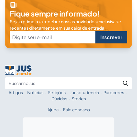
Fique sempre informado!
Seja o primeiro a receber nossas novidades exclusivas e
recentes diretamente em sua caixa de entrada.
Inscrever
Artigos
·
Notícias
·
Petições
·
Jurisprudência
·
Pareceres
·
Fale com a IA
Buscar no Jus
Dúvidas
·
Stories
Ajuda
·
Fale conosco