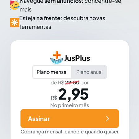
Navegue
sem anúncios
: concentre-se
mais
Esteja
na frente
: descubra novas
ferramentas
JusPlus
Plano mensal
Plano anual
de R$
29,50
por
2,95
R$
No primeiro mês
Assinar
Cobrança mensal, cancele quando quiser