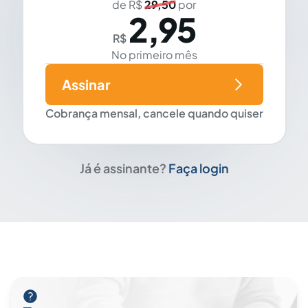
de R$
29,50
por
2,95
R$
No primeiro mês
Assinar
Cobrança mensal, cancele quando quiser
Já é assinante?
Faça login