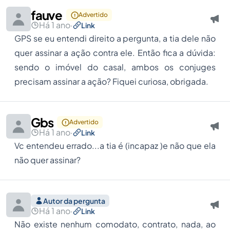
fauve
Advertido
Há 1 ano
·
Link
GPS se eu entendi direito a pergunta, a tia dele não
quer assinar a ação contra ele. Então fica a dúvida:
sendo o imóvel do casal, ambos os conjuges
precisam assinar a ação? Fiquei curiosa, obrigada.
Gbs
Advertido
Há 1 ano
·
Link
Vc entendeu errado...a tia é (incapaz )e não que ela
não quer assinar?
Autor da pergunta
Há 1 ano
·
Link
Não existe nenhum comodato, contrato, nada, ao