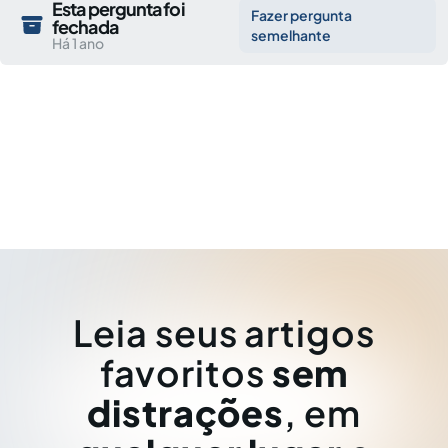
Esta pergunta foi
Fazer pergunta
fechada
semelhante
Há 1 ano
Leia seus artigos
favoritos
sem
distrações
, em