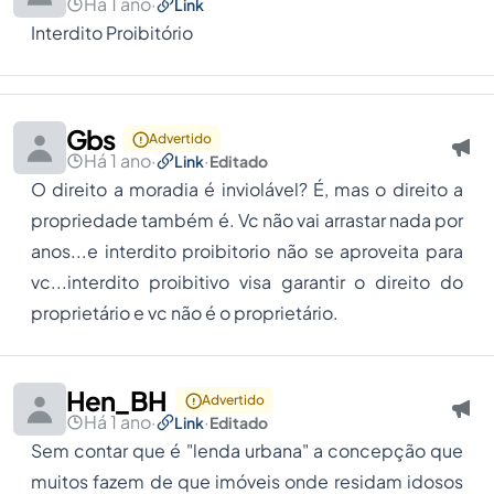
Há 1 ano
·
Link
Interdito Proibitório
Gbs
Advertido
Há 1 ano
·
·
Link
Editado
O direito a moradia é inviolável? É, mas o direito a
propriedade também é. Vc não vai arrastar nada por
anos...e interdito proibitorio não se aproveita para
vc...interdito proibitivo visa garantir o direito do
proprietário e vc não é o proprietário.
Hen_BH
Advertido
Há 1 ano
·
·
Link
Editado
Sem contar que é "lenda urbana" a concepção que
muitos fazem de que imóveis onde residam idosos