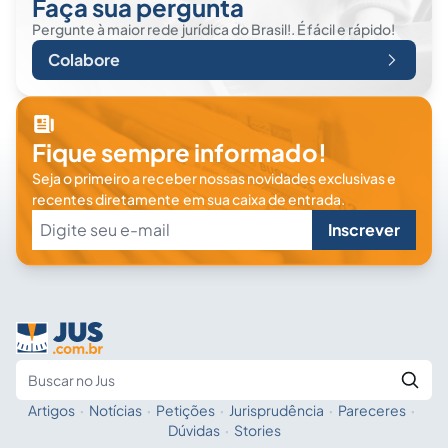
Faça sua pergunta
Pergunte à maior rede jurídica do Brasil!. É fácil e rápido!
Colabore
Fique sempre informado!
Seja o primeiro a receber nossas novidades exclusivas e
recentes diretamente em sua caixa de entrada.
Inscrever
Artigos
·
Notícias
·
Petições
·
Jurisprudência
·
Pareceres
·
Fale com a IA
Buscar no Jus
Dúvidas
·
Stories