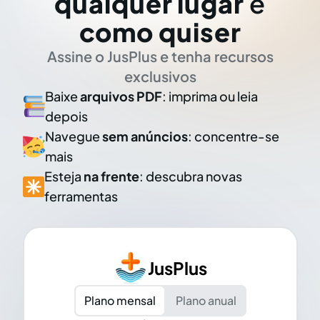
qualquer lugar
e
como quiser
Assine o JusPlus e tenha recursos
exclusivos
Baixe
arquivos PDF
: imprima ou leia
depois
Navegue
sem anúncios
: concentre-se
mais
Esteja
na frente
: descubra novas
ferramentas
JusPlus
Plano mensal
Plano anual