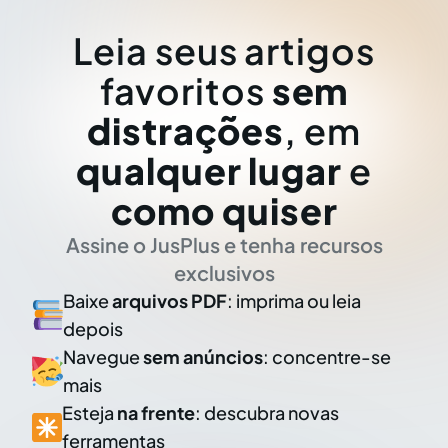
Leia seus artigos
favoritos
sem
distrações
, em
qualquer lugar
e
como quiser
Assine o JusPlus e tenha recursos
exclusivos
Baixe
arquivos PDF
: imprima ou leia
depois
Navegue
sem anúncios
: concentre-se
mais
Esteja
na frente
: descubra novas
ferramentas