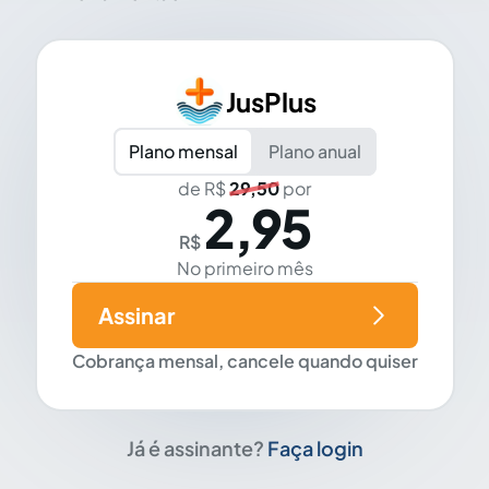
JusPlus
Plano mensal
Plano anual
de R$
29,50
por
2,95
R$
No primeiro mês
Assinar
Cobrança mensal, cancele quando quiser
Já é assinante?
Faça login