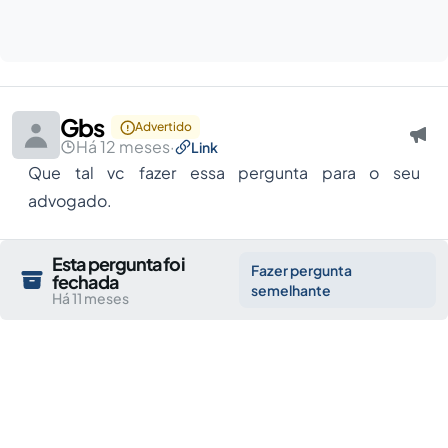
Gbs
Advertido
Há 12 meses
·
Link
Que tal vc fazer essa pergunta para o seu
advogado.
Esta pergunta foi
Fazer pergunta
fechada
semelhante
Há 11 meses