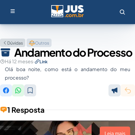
Dúvidas
Outros
Andamento do Processo
Há 12 meses
·
Link
Olá boa noite, como está o andamento do meu
processo?
1 Resposta
Leia mais