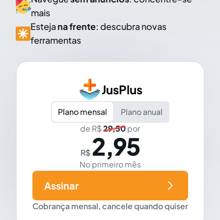
mais
Esteja
na frente
: descubra novas
ferramentas
JusPlus
Plano mensal
Plano anual
de R$
29,50
por
2,95
R$
No primeiro mês
Assinar
Cobrança mensal, cancele quando quiser