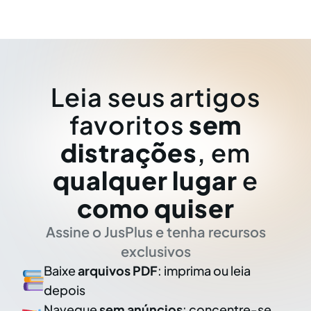
Leia seus artigos
favoritos
sem
distrações
, em
qualquer lugar
e
como quiser
Assine o JusPlus e tenha recursos
exclusivos
Baixe
arquivos PDF
: imprima ou leia
depois
Navegue
sem anúncios
: concentre-se