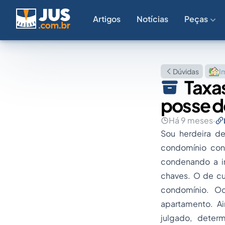
Artigos
Notícias
Peças
Dúvidas
I
Taxa
posse 
Há 9 meses
·
Sou herdeira d
condomínio con
condenando a in
chaves. O de cu
condomínio. O
apartamento. A
julgado, deter