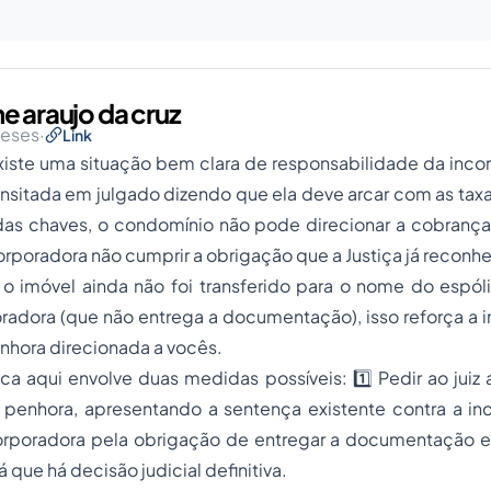
ne araujo da cruz
meses
·
Link
xiste uma situação bem clara de responsabilidade da incor
ansitada em julgado dizendo que ela deve arcar com as tax
das chaves, o condomínio não pode direcionar a cobrança
orporadora não cumprir a obrigação que a Justiça já reconh
 o imóvel ainda não foi transferido para o nome do espól
oradora (que não entrega a documentação), isso reforça a 
nhora direcionada a vocês.
ica aqui envolve duas medidas possíveis: 1️⃣ Pedir ao jui
penhora, apresentando a sentença existente contra a inc
orporadora pela obrigação de entregar a documentação e 
á que há decisão judicial definitiva.