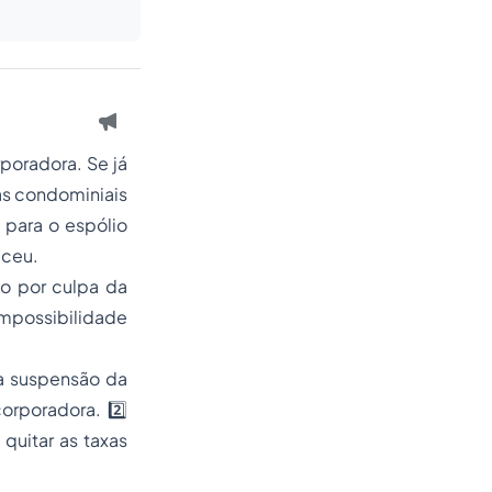
poradora. Se já
as condominiais
 para o espólio
eceu.
io por culpa da
impossibilidade
z a suspensão da
orporadora. 2️⃣
quitar as taxas