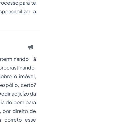
rocesso para te
ponsabilizar a
terminando à
rocrastinando.
sobre o imóvel,
spólio, certo?
edir ao juízo da
cia do bem para
 por direito de
á correto esse