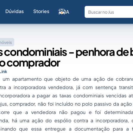
Dúvidas
Stories
IA
Fale com a
móveis
s condominiais - penhora de
do comprador
Link
e um apartamento que objeto de uma ação de cobranç
tra a incorporadora vendedora, já com sentença transi
corporadora a pagar as taxas condominiais vencidas a
jus, comprador, não foi incluído no polo passivo da açã
corre que a vendedora não pagou e foi determinad
inda, há uma ação do espólio contra a incorporadora, 
minando que essa entregue a documentação para a t