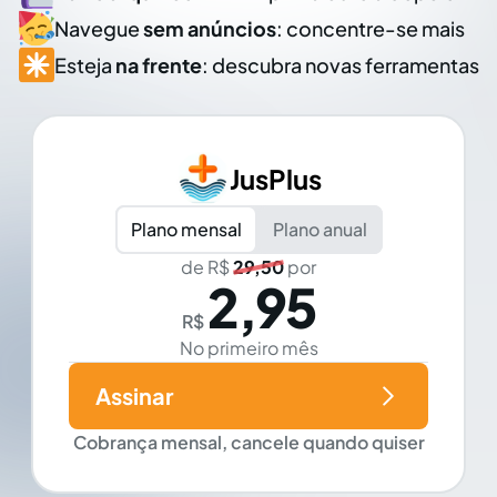
Navegue
sem anúncios
: concentre-se mais
Esteja
na frente
: descubra novas ferramentas
JusPlus
Plano mensal
Plano anual
de R$
29,50
por
2,95
R$
No primeiro mês
Assinar
Cobrança mensal, cancele quando quiser