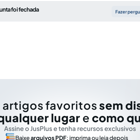
unta foi fechada
Fazer perg
 artigos favoritos
sem di
qualquer lugar
e
como qu
Assine o JusPlus e tenha recursos exclusivos
Baixe
arquivos PDF
: imprima ou leia depois