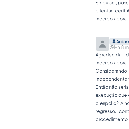
Se quiser, pos
orientar cert
incorporadora. 
Autor 
Há 8 
Agradecida 
Incorporadora
Considerando t
independentem
Então não seria
execução que d
o espólio? Ain
regresso, con
procedimento: