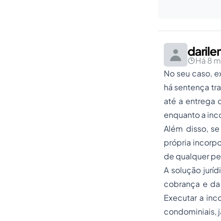
darile
Há 8 
No seu caso, e
há sentença tr
até a entrega 
enquanto a inc
Além disso, se
própria incorp
de qualquer pe
A solução juríd
cobrança e da 
Executar a inc
condominiais, j