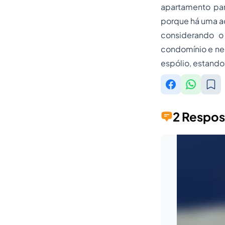
apartamento par
porque há uma aç
considerando o
condomínio e nem
espólio, estando 
2 Respos