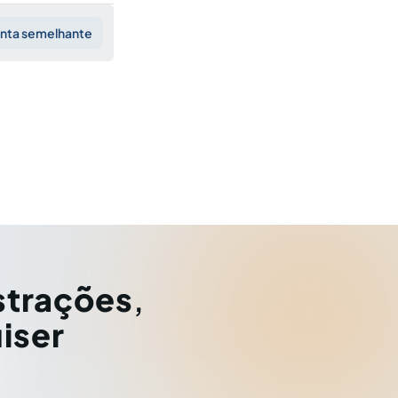
unta semelhante
strações
,
iser