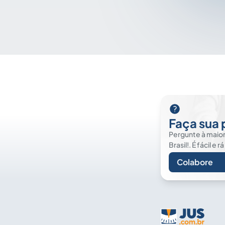
Faça sua
Pergunte à maior 
Brasil!. É fácil e r
Colabore