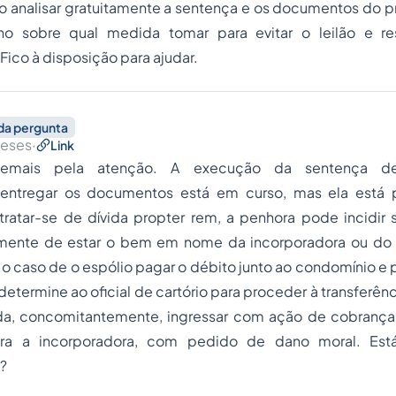
so analisar gratuitamente a sentença e os documentos do p
inho sobre qual medida tomar para evitar o leilão e res
Fico à disposição para ajudar.
da pergunta
meses
·
Link
demais pela atenção. A execução da sentença de
 entregar os documentos está em curso, mas ela está p
ratar-se de dívida propter rem, a penhora pode incidir 
ente de estar o bem em nome da incorporadora ou do e
 o caso de o espólio pagar o débito junto ao condomínio e p
etermine ao oficial de cartório para proceder à transferên
da, concomitantemente, ingressar com ação de cobrança,
tra a incorporadora, com pedido de dano moral. Est
?