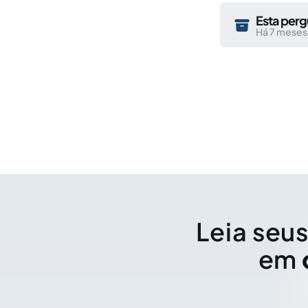
Esta perg
Há 7 meses
Leia seus
em