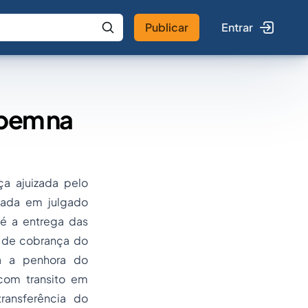
Publicar
Entrar
 IA
Buscar no Jus
 bem na
a ajuizada pelo
tada em julgado
té a entrega das
o de cobrança do
a a penhora do
com transito em
ransferência do