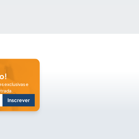
o!
s exclusivas e
trada.
Inscrever