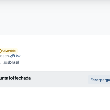
Advertido
meses
·
Link
..jusbrasil
unta foi fechada
Fazer perg