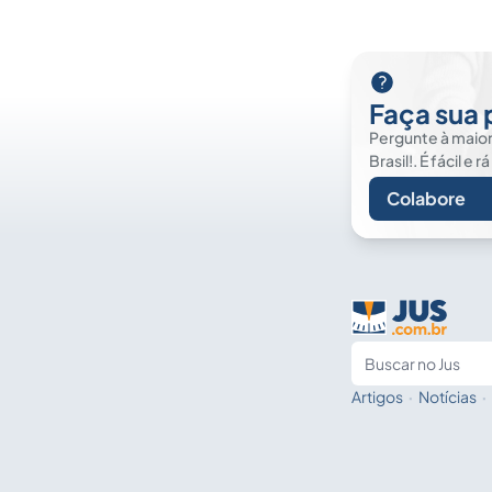
Faça sua
Pergunte à maior 
Brasil!. É fácil e r
Colabore
Artigos
·
Notícias
·