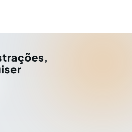
strações
,
iser