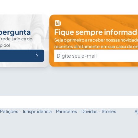
 pergunta
Fique sempre informad
rede jurídica do
Seja o primeiro a receber nossas novidade
ápido!
recentes diretamente em sua caixa de en
Petições
·
Jurisprudência
·
Pareceres
·
Dúvidas
·
Stories
A
Fale com a IA