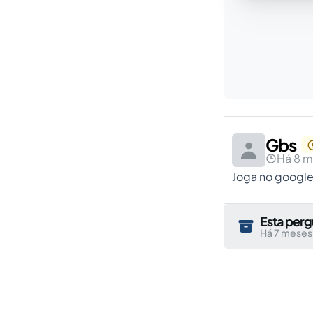
Gbs
Há 8 
Joga no google.
Esta perg
Há 7 meses