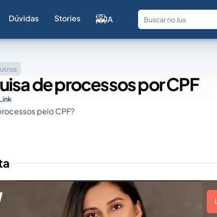
Dúvidas
Stories
IA
Fale com a
utros
uisa de processos por CPF
Link
processos pelo CPF?
ta