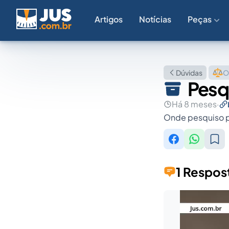
Artigos
Notícias
Peças
Dúvidas
O
Pesq
Há 8 meses
·
Onde pesquiso 
1 Respos