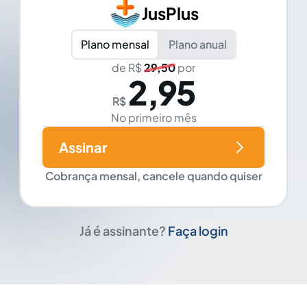
JusPlus
Plano mensal
Plano anual
de R$
29,50
por
2,95
R$
No primeiro mês
Assinar
Cobrança mensal, cancele quando quiser
Já é assinante?
Faça login