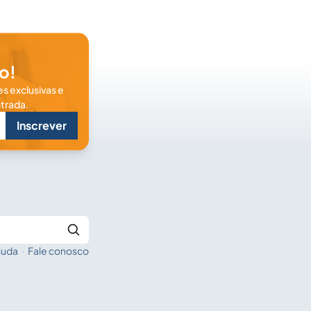
o!
s exclusivas e
trada.
Inscrever
juda
·
Fale conosco
Buscar no Jus