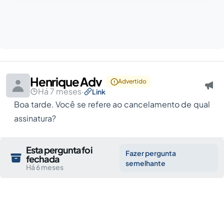
Henrique Adv
Advertido
Há 7 meses
·
Link
Boa tarde. Você se refere ao cancelamento de qual
assinatura?
Esta pergunta foi
Fazer pergunta
fechada
semelhante
Há 6 meses