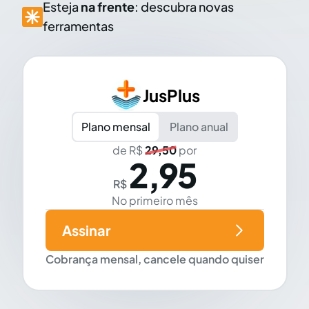
Esteja
na frente
: descubra novas
ferramentas
JusPlus
Plano mensal
Plano anual
de R$
29,50
por
2,95
R$
No primeiro mês
Assinar
Cobrança mensal, cancele quando quiser