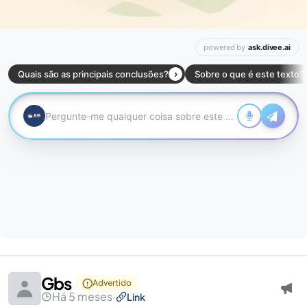
Gbs
Advertido
Há 5 meses
·
Link