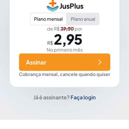
JusPlus
Plano mensal
Plano anual
de R$
29,50
por
2,95
R$
No primeiro mês
Assinar
Cobrança mensal, cancele quando quiser
Já é assinante?
Faça login