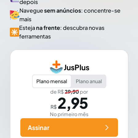
depois
Navegue
sem anúncios
: concentre-se
mais
Esteja
na frente
: descubra novas
ferramentas
JusPlus
Plano mensal
Plano anual
de R$
29,50
por
2,95
R$
No primeiro mês
Assinar