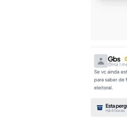
Gbs
Há 1 m
Se vc ainda es
para saber de f
eleitoral.
Esta perg
Há 4 horas