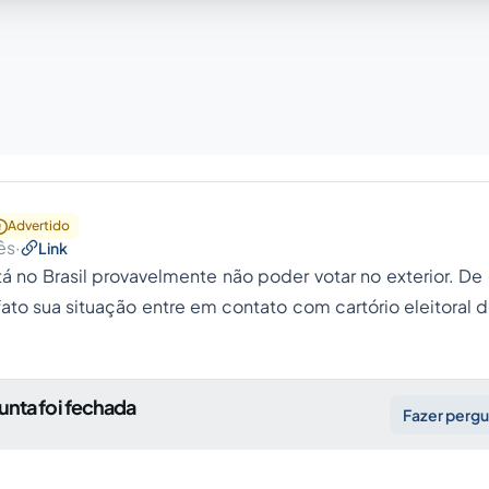
Advertido
ês
·
Link
tá no Brasil provavelmente não poder votar no exterior. De
ato sua situação entre em contato com cartório eleitoral 
unta foi fechada
Fazer perg