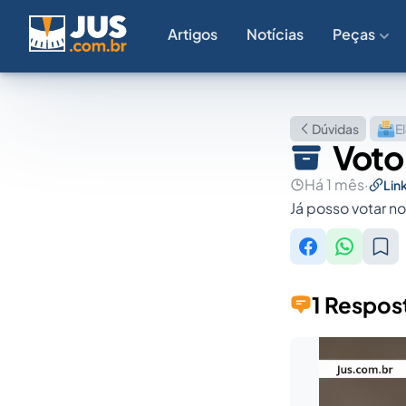
Artigos
Notícias
Peças
Dúvidas
El
Voto 
Há 1 mês
·
Lin
Já posso votar no
1 Respos