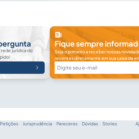
 pergunta
Fique sempre informad
rede jurídica do
Seja o primeiro a receber nossas novidade
ápido!
recentes diretamente em sua caixa de en
Petições
·
Jurisprudência
·
Pareceres
·
Dúvidas
·
Stories
A
Fale com a IA