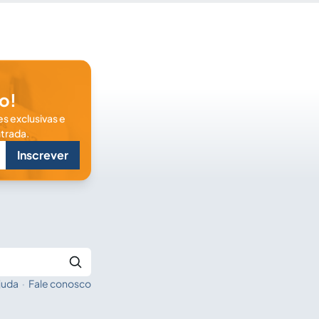
o!
s exclusivas e
trada.
Inscrever
juda
·
Fale conosco
Buscar no Jus