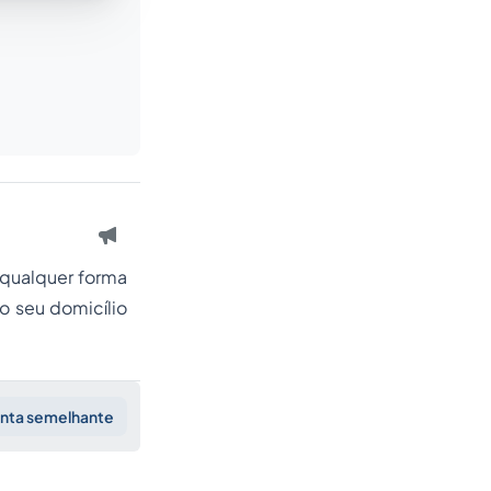
 qualquer forma
do seu domicílio
unta semelhante