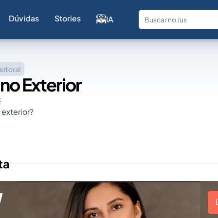
Dúvidas
Stories
IA
Fale com a
eitoral
no Exterior
k
 exterior?
ta