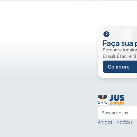
Faça sua
Pergunte à maior 
Brasil!. É fácil e r
Colabore
Artigos
·
Notícias
·