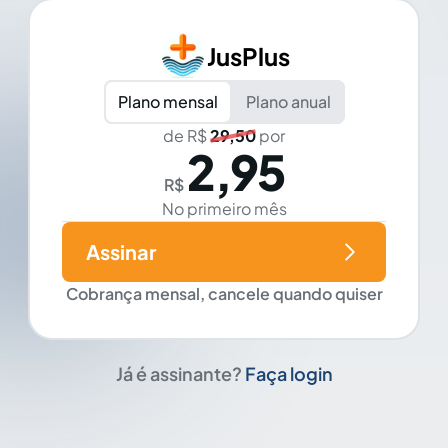
JusPlus
Plano mensal
Plano anual
de R$
29,50
por
2,95
R$
No primeiro mês
Assinar
Cobrança mensal, cancele quando quiser
Já é assinante?
Faça login