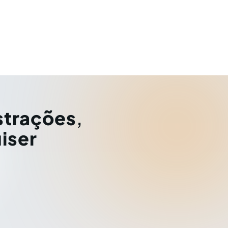
strações
,
iser