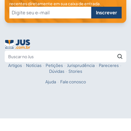
recentes diretamente em sua caixa de entrada.
Inscrever
Artigos
·
Notícias
·
Petições
·
Jurisprudência
·
Pareceres
·
Fale com a IA
Buscar no Jus
Dúvidas
·
Stories
Ajuda
·
Fale conosco