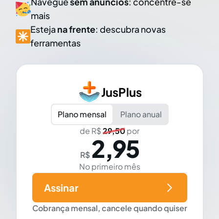
Navegue
sem anúncios
: concentre-se
mais
Esteja
na frente
: descubra novas
ferramentas
JusPlus
Plano mensal
Plano anual
de R$
29,50
por
2,95
R$
No primeiro mês
Assinar
Cobrança mensal, cancele quando quiser