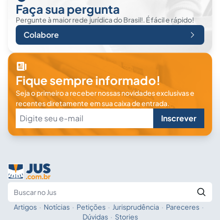
Faça sua pergunta
Pergunte à maior rede jurídica do Brasil!. É fácil e rápido!
Colabore
Fique sempre informado!
Seja o primeiro a receber nossas novidades exclusivas e
recentes diretamente em sua caixa de entrada.
Inscrever
Artigos
·
Notícias
·
Petições
·
Jurisprudência
·
Pareceres
·
Fale com a IA
Buscar no Jus
Dúvidas
·
Stories