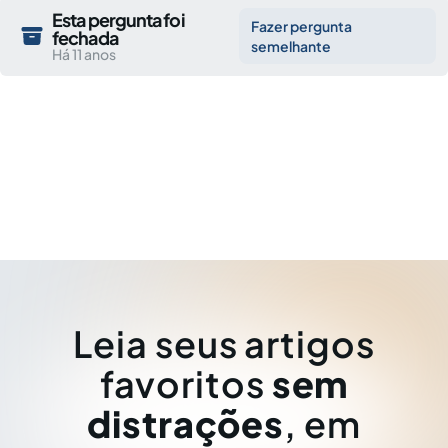
Esta pergunta foi
Fazer pergunta
fechada
semelhante
Há 11 anos
Leia seus artigos
favoritos
sem
distrações
, em