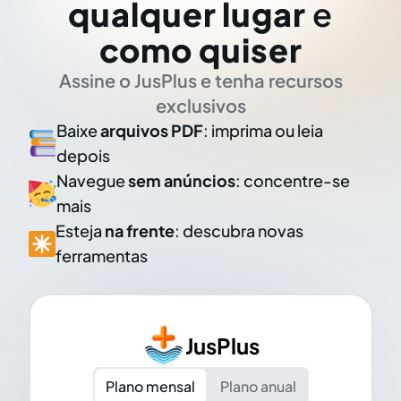
qualquer lugar
e
como quiser
Assine o JusPlus e tenha recursos
exclusivos
Baixe
arquivos PDF
: imprima ou leia
depois
Navegue
sem anúncios
: concentre-se
mais
Esteja
na frente
: descubra novas
ferramentas
JusPlus
Plano mensal
Plano anual