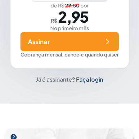
de R$
29,50
por
2,95
R$
No primeiro mês
Assinar
Cobrança mensal, cancele quando quiser
Já é assinante?
Faça login