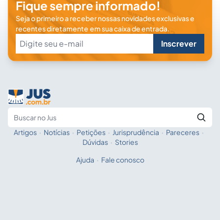
Fique sempre informado!
Seja o primeiro a receber nossas novidades exclusivas e
recentes diretamente em sua caixa de entrada.
Inscrever
Artigos
·
Notícias
·
Petições
·
Jurisprudência
·
Pareceres
·
Fale com a IA
Buscar no Jus
Dúvidas
·
Stories
Ajuda
·
Fale conosco