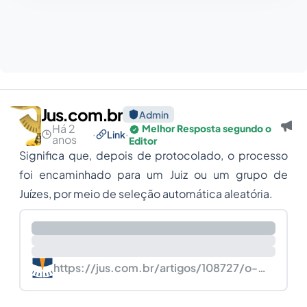
Jus.com.br
Admin
Há 2
Melhor Resposta segundo o
·
·
Link
anos
Editor
Significa que, depois de protocolado, o processo
foi encaminhado para um Juiz ou um grupo de
Juízes, por meio de seleção automática aleatória.
https://jus.com.br/artigos/108727/o-
que-significa-esse-andamento-no-
meu-processo-judicial