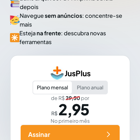
depois
Navegue
sem anúncios
: concentre-se
mais
Esteja
na frente
: descubra novas
ferramentas
JusPlus
Plano mensal
Plano anual
de R$
29,50
por
2,95
R$
No primeiro mês
Assinar