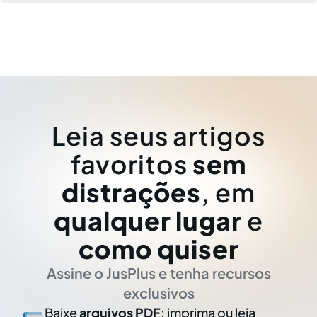
Leia seus artigos
favoritos
sem
distrações
, em
qualquer lugar
e
como quiser
Assine o JusPlus e tenha recursos
exclusivos
Baixe
arquivos PDF
: imprima ou leia