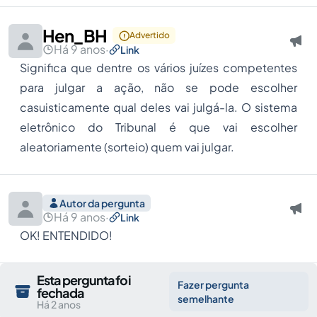
Hen_BH
Advertido
Há 9 anos
·
Link
Significa que dentre os vários juízes competentes
para julgar a ação, não se pode escolher
casuisticamente qual deles vai julgá-la. O sistema
eletrônico do Tribunal é que vai escolher
aleatoriamente (sorteio) quem vai julgar.
Autor da pergunta
Há 9 anos
·
Link
OK! ENTENDIDO!
Esta pergunta foi
Fazer pergunta
fechada
semelhante
Há 2 anos