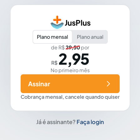
JusPlus
Plano mensal
Plano anual
de R$
29,50
por
2,95
R$
No primeiro mês
Assinar
Cobrança mensal, cancele quando quiser
Já é assinante?
Faça login