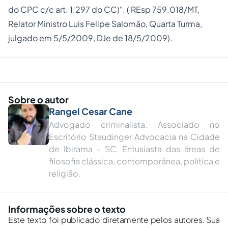
do
CPC
c/c art.
1.297
do
CC
)". (
REsp 759.018/MT
,
Relator Ministro Luis Felipe Salomão, Quarta Turma,
julgado em 5/5/2009, DJe de 18/5/2009).
Sobre o autor
Rangel Cesar Cane
Advogado criminalista. Associado no
Escritório Staudinger Advocacia na Cidade
de Ibirama - SC. Entusiasta das áreas de
filosofia clássica, contemporânea, política e
religião.
Informações sobre o texto
Este texto foi publicado diretamente pelos autores. Sua