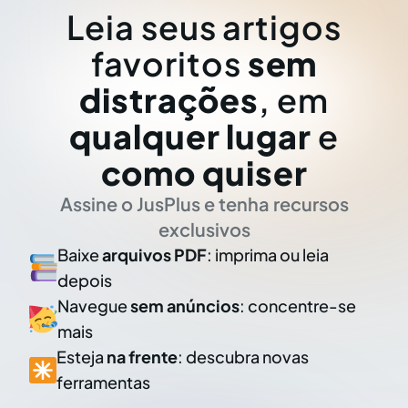
Leia seus artigos
favoritos
sem
distrações
, em
qualquer lugar
e
como quiser
Assine o JusPlus e tenha recursos
exclusivos
Baixe
arquivos PDF
: imprima ou leia
depois
Navegue
sem anúncios
: concentre-se
mais
Esteja
na frente
: descubra novas
ferramentas