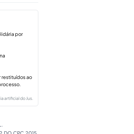
idária por
 na
restituídos ao
processo.
artificial do Jus.
L.
2 DO CPC.2015.