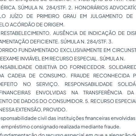
RICA. SÚMULA N. 284/STF. 2. HONORÁRIOS ADVOCATÍ
LO JUÍZO DE PRIMEIRO GRAU EM JULGAMENTO DE 
ELO ACÓRDÃO DE ORIGEM.
RESTABELECIMENTO. AUSÊNCIA DE INDICAÇÃO DE DIS
MENTAÇÃO DEFICIENTE. SÚMULA N. 284/STF. 3.
RRIDO FUNDAMENTADO EXCLUSIVAMENTE EM CIRCUNSTÂ
EEXAME INVIÁVEL EM RECURSO ESPECIAL. SÚMULA N.
PONSABILIDADE OBJETIVA DO FORNECEDOR. SOLIDARI
 DA CADEIA DE CONSUMO. FRAUDE RECONHECIDA 
EFEITO NO SERVIÇO. RESPONSABILIDADE SOLIDÁ
 FINANCEIRAS ENVOLVIDAS NA TRANSFERÊNCIA D
NTO DE DADOS DO CONSUMIDOR. 5. RECURSO ESPECIA
NESSA EXTENSÃO, PROVIDO.
responsabilidade civil das instituições financeiras envolvid
e empréstimo consignado realizada mediante fraude.
a fundamentação do recurso especial em que a alegação de