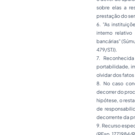
sobre elas a re
prestação do ser
6. "As instituiç
interno relativ
bancárias" (Súmu
479/STJ).
7. Reconhecida
portabilidade, i
olvidar dos fato
8. No caso con
decorrer do proc
hipótese, o rest
de responsabilid
decorrente da p
9. Recurso espec
(REsp 1771984/