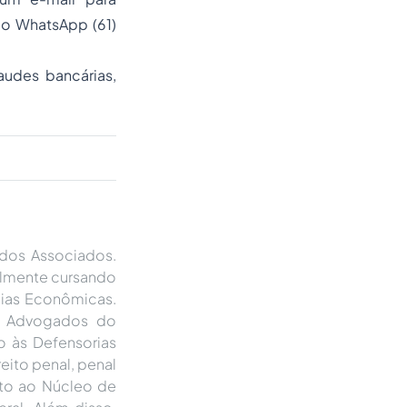
do WhatsApp (61)
audes bancárias,
dos Associados.
almente cursando
ias Econômicas.
s Advogados do
o às Defensorias
eito penal, penal
unto ao Núcleo de