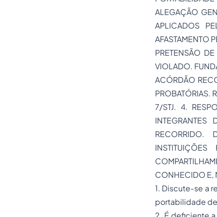
ALEGAÇÃO GENÉ
APLICADOS PE
AFASTAMENTO P
PRETENSÃO DE 
VIOLADO. FUNDA
ACÓRDÃO RECO
PROBATÓRIAS. R
7/STJ. 4. RES
INTEGRANTES
RECORRIDO. D
INSTITUIÇÕES
COMPARTILHAME
CONHECIDO E, 
1. Discute-se a 
portabilidade d
2. É deficiente 