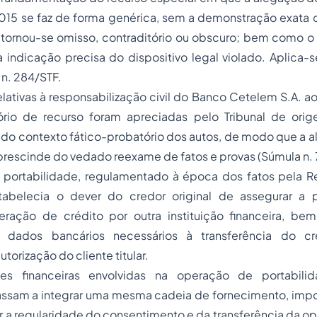
15 se faz de forma genérica, sem a demonstração exata 
 tornou-se omisso, contraditório ou obscuro; bem como o 
 indicação precisa do dispositivo legal violado. Aplica-s
n. 284/STF.
elativas à responsabilização civil do Banco Cetelem S.A. a
tório de recurso foram apreciadas pelo Tribunal de or
e do contexto fático-probatório dos autos, de modo que a a
rescinde do vedado reexame de fatos e provas (Súmula n. 7
da portabilidade, regulamentado à época dos fatos pela 
tabelecia o dever do credor original de assegurar a p
eração de crédito por outra instituição financeira, b
s dados bancários necessários à transferência do cr
torização do cliente titular.
ções financeiras envolvidas na operação de portabili
assam a integrar uma mesma cadeia de fornecimento, im
r a regularidade do consentimento e da transferência da o