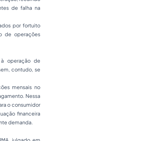
ntes de falha na
dos por fortuito
ito de operações
o à operação de
sem, contudo, se
ções mensais no
 pagamento. Nessa
para o consumidor
tuação financeira
sente demanda.
RMA, julgado em