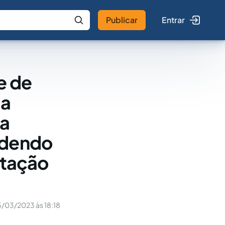
Publicar
Entrar
 IA
Buscar no Jus
e de
 a
da
ndendo
stação
/03/2023 às 18:18