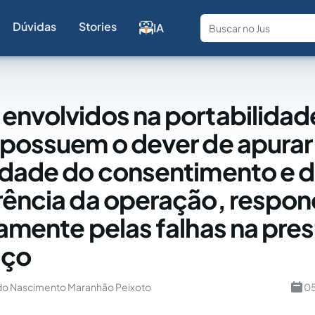
Dúvidas
Stories
IA
Fale com a
envolvidos na portabilidad
 possuem o dever de apurar
idade do consentimento e 
rência da operação, respo
iamente pelas falhas na pre
iço
s do Nascimento Maranhão Peixoto
05