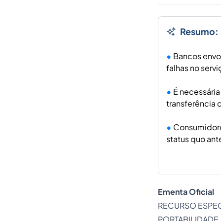
Resumo:
Bancos envol
falhas no serv
É necessária
transferência 
Consumidores
status quo ant
Ementa Oficial
RECURSO ESPEC
PORTABILIDADE 