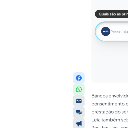
Bancos envolvido
consentimento e 
prestação do ser
Leia também sob
Por fim, se vo