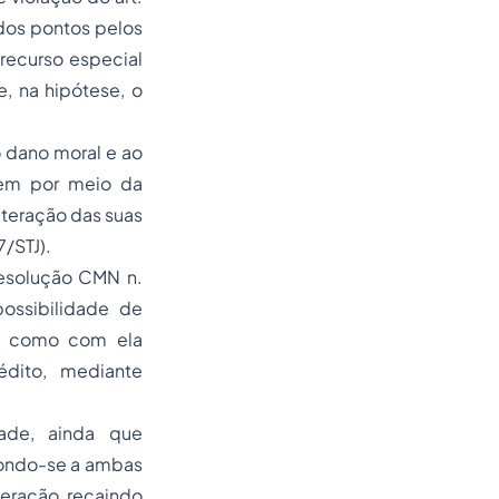
dos pontos pelos
recurso especial
e, na hipótese, o
o dano moral e ao
igem por meio da
lteração das suas
/STJ).
Resolução CMN n.
ossibilidade de
em como com ela
édito, mediante
dade, ainda que
pondo-se a ambas
peração, recaindo