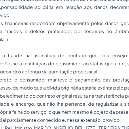
sponsabilidade solidária em relação aos danos decorre
viço.
ões financeiras respondem objetivamente pelos danos gera
o a fraudes e delitos praticados por terceiros no âmb
la n.
 a fraude na assinatura do contrato que deu ensej
mpõe-se a restituição do consumidor ao status quo ante, 
s ocorridos ao longo da tramitação processual.
creto, o consumidor manteve o pagamento das presta
esso, de modo que a dívida originária estaria extinta pelo
abelecimento do contrato original resulta na transferência 
ade e encargo, que não lhe pertence, de regularizar a si
rópria falha do serviço, o que nem mesmo é objeto da pre
ial parcialmente conhecido e, nessa extensão, provido.
RJ, Rel. Ministro MARCO AURÉLIO BELLIZZE, TERCEIRA TU