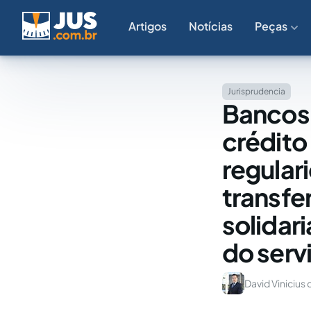
Artigos
Notícias
Peças
Jurisprudencia
Bancos 
crédito
regular
transfe
solidar
do serv
David Viniciu