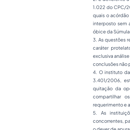
1.022 do CPC/20
quais o acórdão
interposto sem a
óbice da Súmula 
3. As questões r
caráter protela
exclusiva anális
conclusões não p
4. O instituto 
3.401/2006, es
quitação da op
compartilhar o
requerimento e au
5. As institui
concorrentes, p
o dever de apura