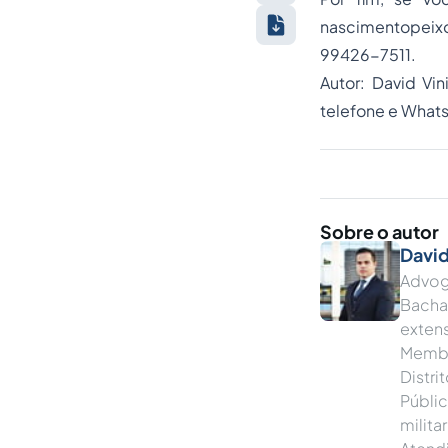
nascimentopei
99426-7511.
Autor: David Vi
telefone e What
Sobre o autor
David
Advog
Bacha
exten
Membr
Distr
Públic
milita