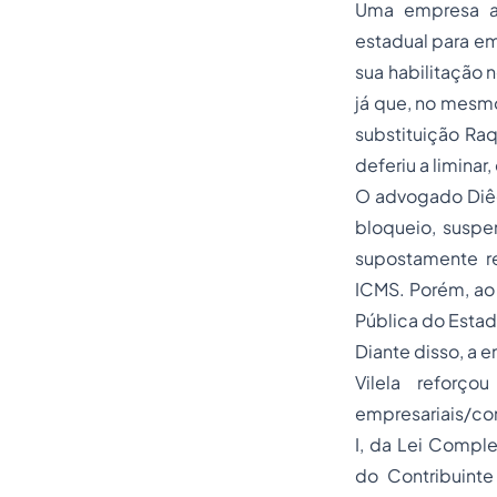
Uma empresa ag
estadual para emi
sua habilitação 
já que, no mesmo
substituição Raq
deferiu a limina
O advogado Diêg
bloqueio, suspe
supostamente r
ICMS. Porém, ao 
Pública do Estad
Diante disso, a 
Vilela reforç
empresariais/com
I, da Lei Compl
do Contribuint