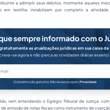
tribuinte a adimplir seus débitos, mormente aqueles mei
o em testilha, inviabilizam por completo a atividade
que sempre informado com o J
ratuitamente as atualizações jurídicas em sua caixa de
creva-se agora e não perca as novidades diárias essenci
Os boletins são gratuitos. Não enviamos spam.
Privacidade
iás, vem entendendo o Egrégio Tribunal de Justiça, com t
o de emissão de notas fiscais como instrumento de coerção