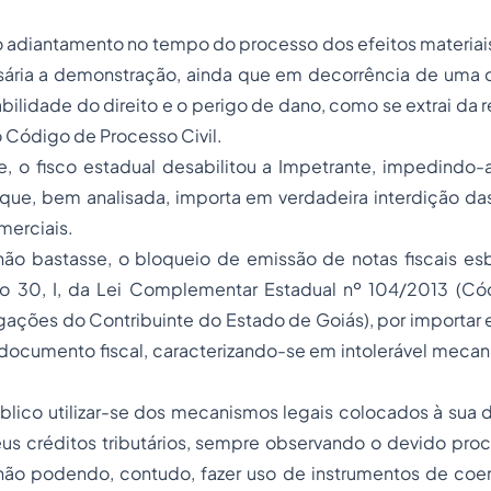
o adiantamento no tempo do processo dos efeitos materiai
sária a demonstração, ainda que em decorrência de uma
abilidade do direito e o perigo de dano, como se extrai da
 Código de Processo Civil.
, o fisco estadual desabilitou a Impetrante, impedindo-a
o que, bem analisada, importa em verdadeira interdição da
merciais.
não bastasse, o bloqueio de emissão de notas fiscais es
igo 30, I, da Lei Complementar Estadual nº 104/2013 (Cód
igações do Contribuinte do Estado de Goiás), por importa
 documento fiscal, caracterizando-se em intolerável meca
.
lico utilizar-se dos mecanismos legais colocados à sua d
us créditos tributários, sempre observando o devido proc
, não podendo, contudo, fazer uso de instrumentos de co