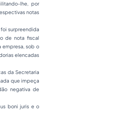
litando-lhe, por
espectivas notas
 foi surpreendida
o de nota fiscal
a empresa, sob o
dorias elencadas
cas da Secretaria
 nada que impeça
dão negativa de
us boni juris
e o