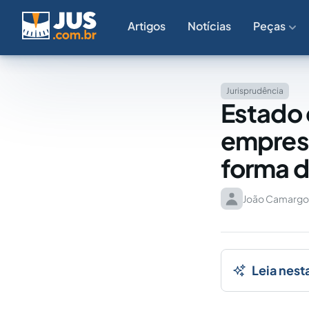
Artigos
Notícias
Peças
Jurisprudência
Estado 
empresa
forma d
João Camargo
Leia nest