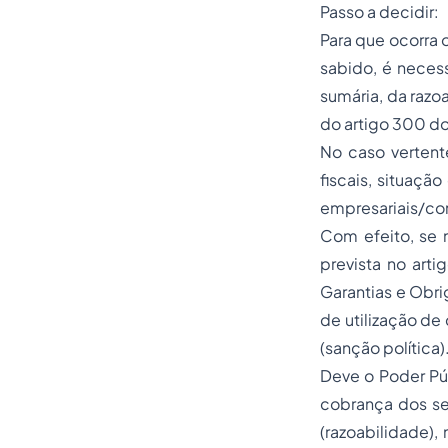
Passo a decidir:
Para que ocorra 
sabido, é neces
sumária, da razo
do artigo 300 do
No caso vertente
fiscais, situaçã
empresariais/co
Com efeito, se 
prevista no art
Garantias e Obr
de utilização de
(sanção política)
Deve o Poder Púb
cobrança dos se
(razoabilidade)