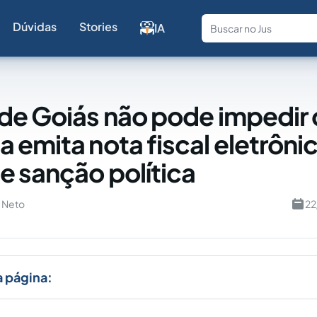
Dúvidas
Stories
IA
Fale com a
de Goiás não pode impedir
 emita nota fiscal eletrôn
e sanção política
 Neto
22
a página: