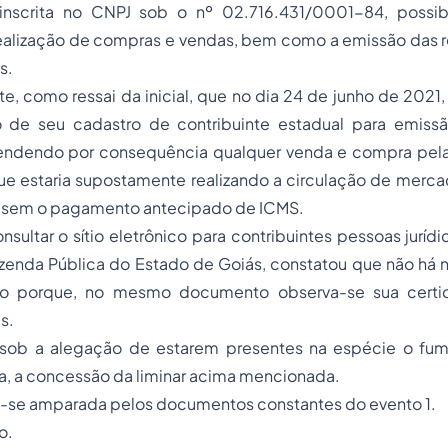
inscrita no CNPJ sob o nº 02.716.431/0001-84, possibi
realização de compras e vendas, bem como a emissão das r
s.
te, como ressai da inicial, que no dia 24 de junho de 2021,
de seu cadastro de contribuinte estadual para emissã
pendendo por consequência qualquer venda e compra pel
e estaria supostamente realizando a circulação de merca
 sem o pagamento antecipado de ICMS.
nsultar o sítio eletrônico para contribuintes pessoas jurídi
zenda Pública do Estado de Goiás, constatou que não há
sto porque, no mesmo documento observa-se sua certi
s.
r, sob a alegação de estarem presentes na espécie o
fum
a
, a concessão da liminar acima mencionada.
ra-se amparada pelos documentos constantes do evento 1.
o.