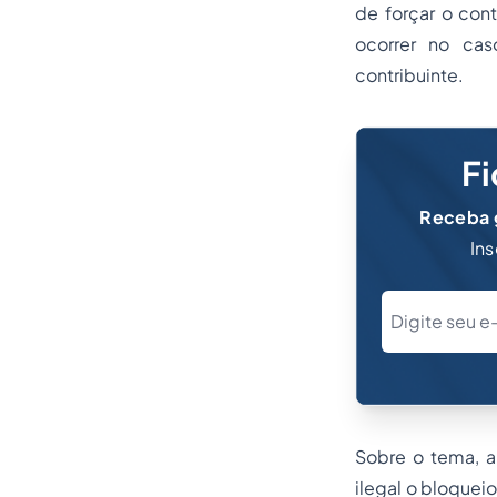
de forçar o con
ocorrer no cas
contribuinte.
Fi
Receba g
Ins
Sobre o tema, al
ilegal o bloquei