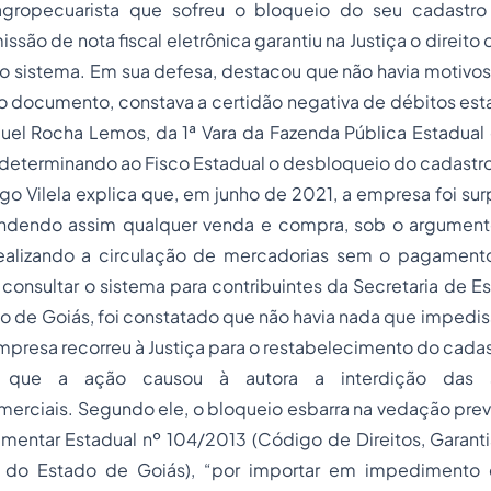
ropecuarista que sofreu o bloqueio do seu cadastro 
ssão de nota fiscal eletrônica garantiu na Justiça o direito
no sistema. Em sua defesa, destacou que não havia motivos
 documento, constava a certidão negativa de débitos esta
uel Rocha Lemos, da 1ª Vara da Fazenda Pública Estadual 
r, determinando ao Fisco Estadual o desbloqueio do cadastr
o Vilela explica que, em junho de 2021, a empresa foi su
ndendo assim qualquer venda e compra, sob o argument
ealizando a circulação de mercadorias sem o pagament
consultar o sistema para contribuintes da Secretaria de 
o de Goiás, foi constatado que não havia nada que impedis
empresa recorreu à Justiça para o restabelecimento do cadas
ou que a ação causou à autora a interdição das s
erciais. Segundo ele, o bloqueio esbarra na vedação previ
ementar Estadual nº 104/2013 (Código de Direitos, Garant
e do Estado de Goiás), “por importar em impedimento d