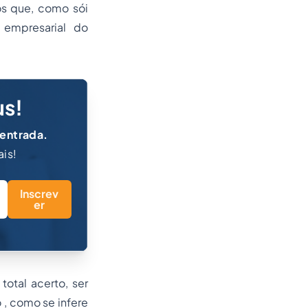
os que, como sói
 empresarial do
us!
 entrada.
ais!
Inscrev
er
otal acerto, ser
 , como se infere