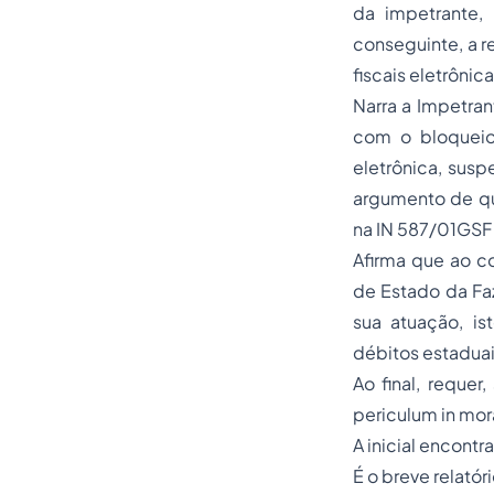
da impetrante, 
conseguinte, a 
fiscais eletrônica
Narra a Impetran
com o bloqueio 
eletrônica, sus
argumento de qu
na IN 587/01GSF
Afirma que ao co
de Estado da Fa
sua atuação, i
débitos estaduai
Ao final, reque
periculum in mor
A inicial encont
É o breve relatóri