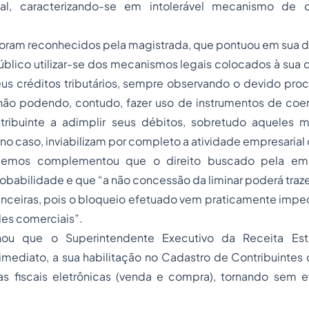
al, caracterizando-se em intolerável mecanismo de 
oram reconhecidos pela magistrada, que pontuou em sua d
blico utilizar-se dos mecanismos legais colocados à sua 
us créditos tributários, sempre observando o devido proc
, não podendo, contudo, fazer uso de instrumentos de co
tribuinte a adimplir seus débitos, sobretudo aqueles
no caso, inviabilizam por completo a atividade empresarial 
Lemos complementou que o direito buscado pela emp
obabilidade e que “a não concessão da liminar poderá tra
nceiras, pois o bloqueio efetuado vem praticamente imped
des comerciais”.
nou que o Superintendente Executivo da Receita Es
imediato, a sua habilitação no Cadastro de Contribuintes
s fiscais eletrônicas (venda e compra), tornando sem e