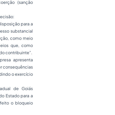
coerção (sanção
ecisão:
disposição para a
esso substancial
erção, como meio
 meios que, como
do contribuinte”.
resa apresenta
zer consequências
indo o exercício
tadual de Goiás
 do Estado para a
feito o bloqueio