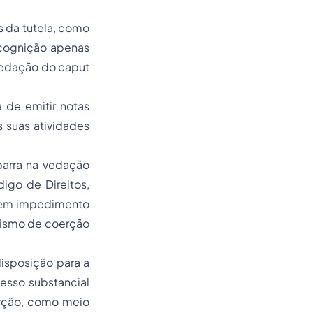
s da tutela, como
 cognição apenas
 redação do
caput
 de emitir notas
s suas atividades
barra na vedação
igo de Direitos,
r em impedimento
nismo de coerção
isposição para a
esso substancial
erção, como meio