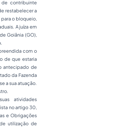
de contribuinte
 de restabelecer a
 para o bloqueio,
duais. A juíza em
de Goiânia (GO),
o.
rpreendida com o
o de que estaria
o antecipado de
Estado da Fazenda
se a sua atuação.
tro.
uas atividades
sta no artigo 30,
ias e Obrigações
e utilização de