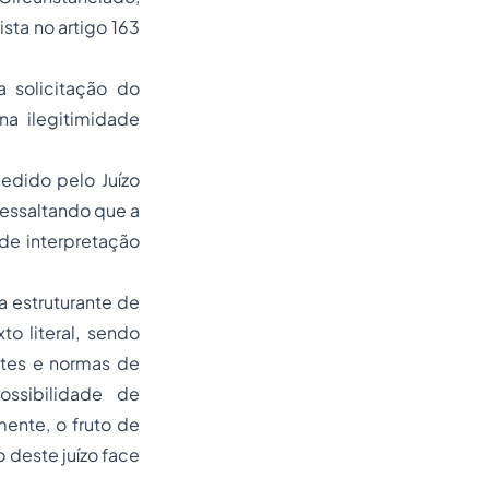
sta no artigo 163
 solicitação do
a ilegitimidade
edido pelo Juízo
 ressaltando que a
 de interpretação
ia estruturante de
to literal, sendo
ites e normas de
ssibilidade de
mente, o fruto de
 deste juízo face