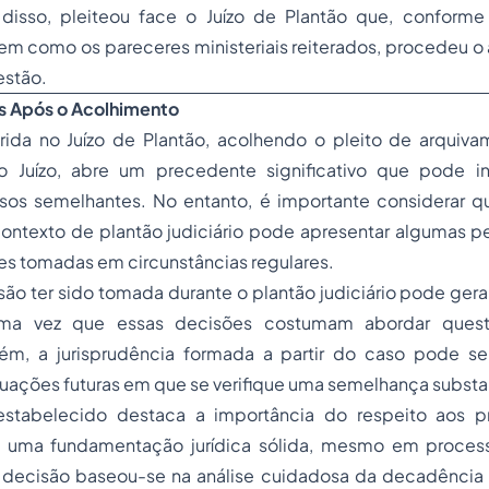
e disso, pleiteou face o Juízo de Plantão que, confor
em como os pareceres ministeriais reiterados, procedeu o
estão.
s Após o Acolhimento
rida no Juízo de Plantão, acolhendo o pleito de arquiv
 Juízo, abre um precedente significativo que pode inf
os semelhantes. No entanto, é importante considerar 
ntexto de plantão judiciário pode apresentar algumas p
es tomadas em circunstâncias regulares.
são ter sido tomada durante o plantão judiciário pode ge
 uma vez que essas decisões costumam abordar ques
rém, a jurisprudência formada a partir do caso pode se
tuações futuras em que se verifique uma semelhança substa
stabelecido destaca a importância do respeito aos pr
 uma fundamentação jurídica sólida, mesmo em proce
 decisão baseou-se na análise cuidadosa da decadênci