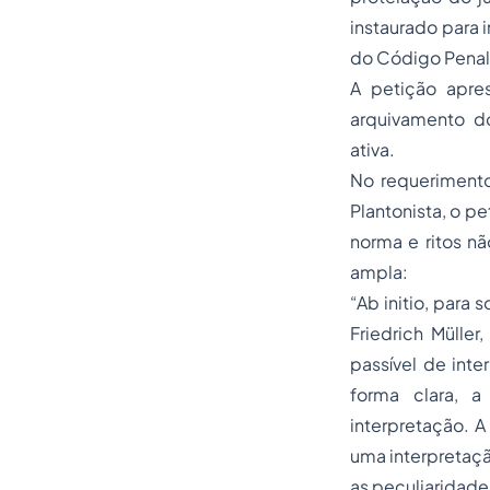
instaurado para 
do Código Penal
A petição apre
arquivamento d
ativa.
No requerimento
Plantonista, o pe
norma e ritos nã
ampla:
“Ab initio, para 
Friedrich Müller
passível de inte
forma clara, a
interpretação. A
uma interpretaçã
as peculiaridade