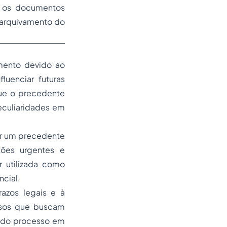
me os documentos
 arquivamento do
amento devido ao
luenciar futuras
que o precedente
eculiaridades em
rar um precedente
tões urgentes e
r utilizada como
ncial.
azos legais e à
ssos que buscam
a do processo em