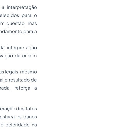
 a interpretação
belecidos para o
 em questão, mas
undamento para a
da interpretação
ervação da ordem
mas legais, mesmo
l é resultado de
ada, reforça a
teração dos fatos
destaca os danos
e celeridade na