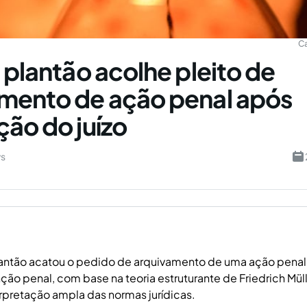
C
e plantão acolhe pleito de
mento de ação penal após
ção do juízo
ws
lantão acatou o pedido de arquivamento de uma ação penal
ão penal, com base na teoria estruturante de Friedrich Müll
erpretação ampla das normas jurídicas.