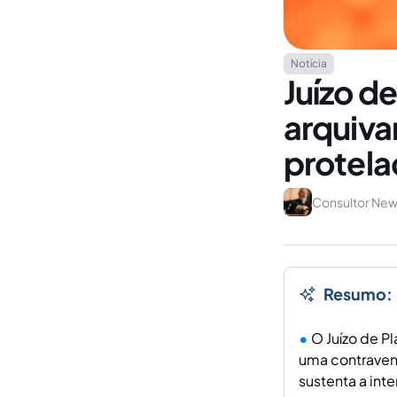
Notícia
Juízo d
arquiva
protela
Consultor Ne
Resumo:
O Juízo de P
uma contravenç
sustenta a int