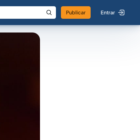
Publicar
Entrar
 IA
Buscar no Jus