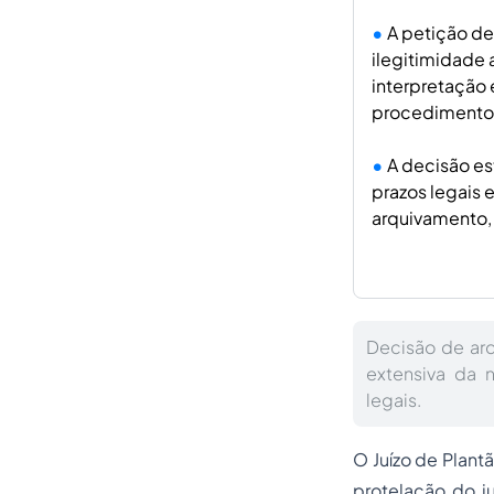
A petição d
ilegitimidade 
interpretação 
procedimentos 
A decisão e
prazos legais
arquivamento, 
Decisão de arq
extensiva da 
legais.
O Juízo de Plant
protelação do j