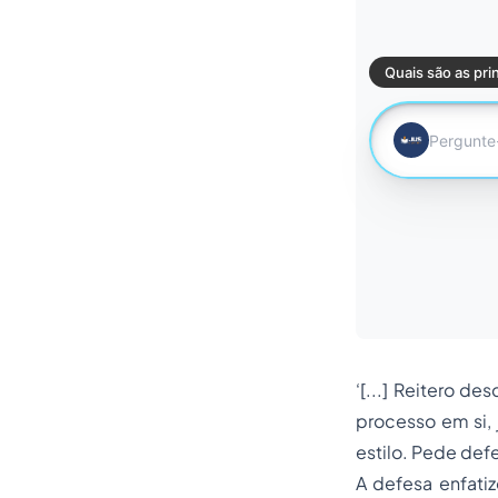
‘[...] Reitero de
processo em si,
estilo. Pede def
A defesa enfati