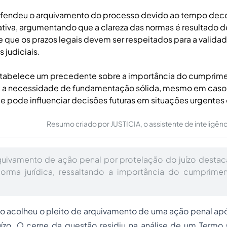
efendeu o arquivamento do processo devido ao tempo decor
ativa, argumentando que a clareza das normas é resultado d
e que os prazos legais devem ser respeitados para a valida
judiciais.
stabelece um precedente sobre a importância do cumprim
 e a necessidade de fundamentação sólida, mesmo em caso
e pode influenciar decisões futuras em situações urgentes 
Resumo criado por JUSTICIA, o assistente de inteligência 
uivamento de ação penal por protelação do juízo destac
norma jurídica, ressaltando a importância do cumprime
ão acolheu o pleito de arquivamento de uma ação penal ap
uízo. O cerne da questão residiu na análise de um Termo 