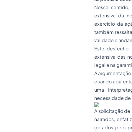
Nesse sentido, 
extensiva da no
exercício da aç
também ressalta
validade e anda
Este desfecho, 
extensiva das n
legal e na garanti
A argumentação d
quando aparente
uma interpreta
necessidade de 
A solicitação de
narrados, enfat
gerados pelo p