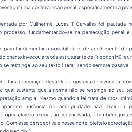
investigar uma contravenção penal, especificamente a previ
.
sentada por Guilherme Lucas T Carvalho foi pautada na
o processo, fundamentando-se na persecução penal e n
, para fundamentar a possibilidade de acolhimento do p
ticionante invocou a teoria estruturante de Friedrich Müller,
o se restringe ao seu texto literal, sendo sempre passível
solicitar a apreciação deste Juízo, gostaria de invocar a teor
, a qual sustenta que a norma não se restringe ao seu tex
rpretação ampla. Mesmo quando a lei trata de ritos, trâm
 aparente ausência de ambiguidade não exclui a po
 própria clareza textual, ao ser analisada, é também, justa
o. Com essa perspectiva e nesse norte, pleiteio apreciação
s do pedido.”