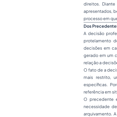
direitos. Diant
apresentados, b
processo em qu
Dos Precedente
A decisão profe
protelamento do
decisões em cas
gerado em um co
relação a decisõ
O fato de a deci
mais restrito,
específicas. Po
referência em si
O precedente e
necessidade de
arquivamento. A