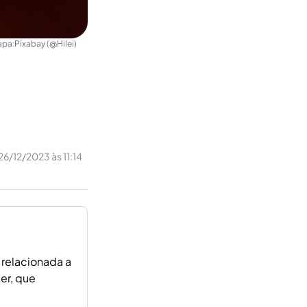
apa:
Pixabay (@Hilei)
26/12/2023 às 11:14
 relacionada a
er, que