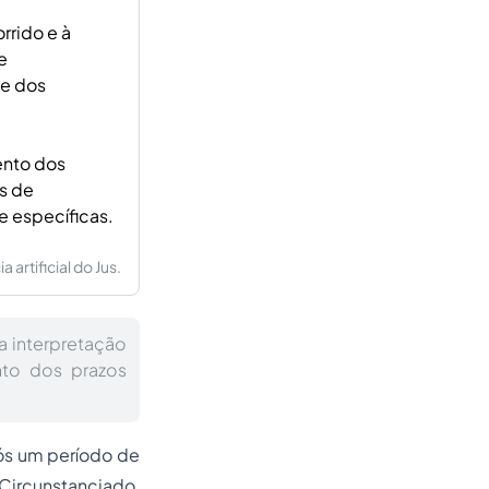
rido e à
e
de dos
ento dos
s de
e específicas.
artificial do Jus.
a interpretação
nto dos prazos
ós um período de
Circunstanciado,