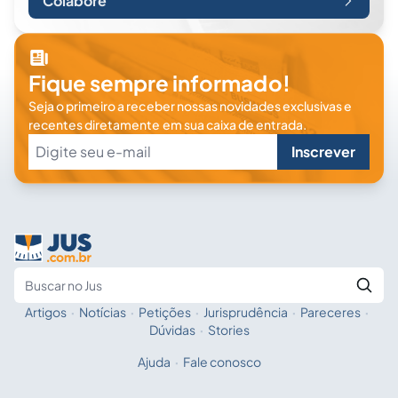
Colabore
Fique sempre informado!
Seja o primeiro a receber nossas novidades exclusivas e
recentes diretamente em sua caixa de entrada.
Inscrever
Artigos
·
Notícias
·
Petições
·
Jurisprudência
·
Pareceres
·
Fale com a IA
Buscar no Jus
Dúvidas
·
Stories
Ajuda
·
Fale conosco