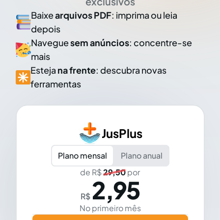
exclusivos
Baixe
arquivos PDF
: imprima ou leia
depois
Navegue
sem anúncios
: concentre-se
mais
Esteja
na frente
: descubra novas
ferramentas
JusPlus
Plano mensal
Plano anual
de R$
29,50
por
2,95
R$
No primeiro mês