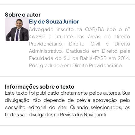
Sobre o autor
Ely de Souza Junior
Advogado inscrito na OAB/BA sob o nº
46.290 e atuante nas áreas do Direito
Previdenciário, Direito Civil e Direito
Administrativo. Graduado em Direito pela
Faculdade do Sul da Bahia-FASB em 2014.
Pós-graduado em Direito Previdenciário.
Informações sobre o texto
Este texto foi publicado diretamente pelos autores. Sua
divulgação não depende de prévia aprovação pelo
conselho editorial do site. Quando selecionados, os
textos são divulgados na Revista Jus Navigandi