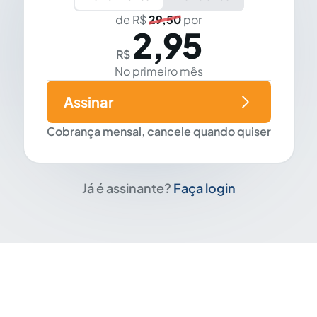
de R$
29,50
por
2,95
R$
No primeiro mês
Assinar
Cobrança mensal, cancele quando quiser
Já é assinante?
Faça login