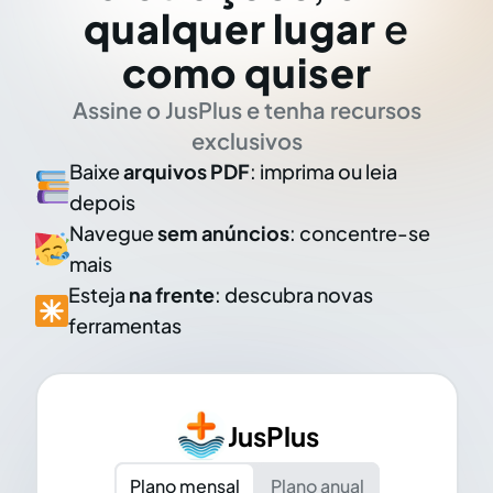
qualquer lugar
e
como quiser
Assine o JusPlus e tenha recursos
exclusivos
Baixe
arquivos PDF
: imprima ou leia
depois
Navegue
sem anúncios
: concentre-se
mais
Esteja
na frente
: descubra novas
ferramentas
JusPlus
Plano mensal
Plano anual