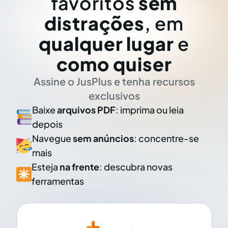
favoritos
sem
distrações
, em
qualquer lugar
e
como quiser
Assine o JusPlus e tenha recursos
exclusivos
Baixe
arquivos PDF
: imprima ou leia
depois
Navegue
sem anúncios
: concentre-se
mais
Esteja
na frente
: descubra novas
ferramentas