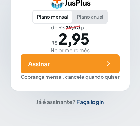
JusPlus
Plano mensal
Plano anual
de R$
29,50
por
2,95
R$
No primeiro mês
Assinar
Cobrança mensal, cancele quando quiser
Já é assinante?
Faça login