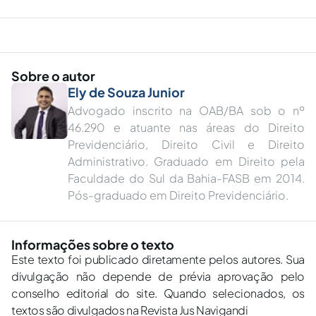
Sobre o autor
Ely de Souza Junior
Advogado inscrito na OAB/BA sob o nº
46.290 e atuante nas áreas do Direito
Previdenciário, Direito Civil e Direito
Administrativo. Graduado em Direito pela
Faculdade do Sul da Bahia-FASB em 2014.
Pós-graduado em Direito Previdenciário.
Informações sobre o texto
Este texto foi publicado diretamente pelos autores. Sua
divulgação não depende de prévia aprovação pelo
conselho editorial do site. Quando selecionados, os
textos são divulgados na Revista Jus Navigandi