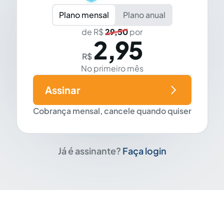
Plano mensal
Plano anual
de R$
29,50
por
2,95
R$
No primeiro mês
Assinar
Cobrança mensal, cancele quando quiser
Já é assinante?
Faça login