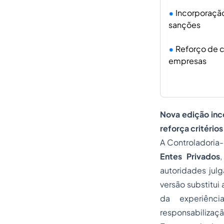
Incorporaçã
sanções
Reforço de c
empresas
Nova edição inc
reforça critério
A Controladoria-
Entes Privados
autoridades julg
versão substitui
da experiênci
responsabilizaçã