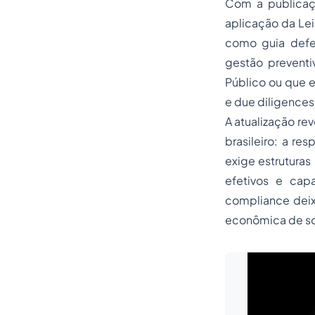
Com a publicaçã
aplicação da Lei
como guia defe
gestão prevent
Público ou que e
e due diligences
A atualização re
brasileiro: a re
exige estrutura
efetivos e cap
compliance deixa
econômica de so