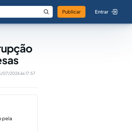
Publicar
Entrar
 IA
Buscar no Jus
rrupção
esas
/07/2026 às 17:57
o pela