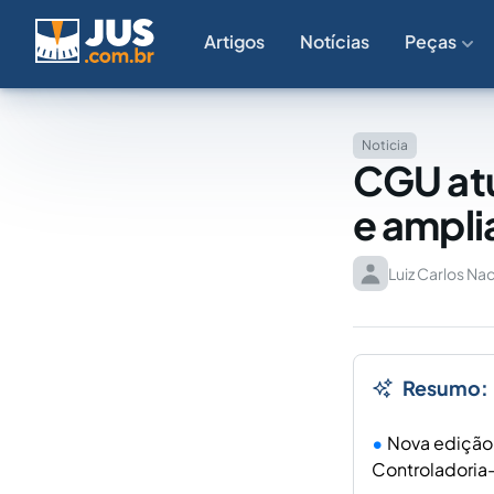
Artigos
Notícias
Peças
Noticia
CGU atu
e ampli
Luiz Carlos Nac
Resumo:
Nova edição 
Controladoria