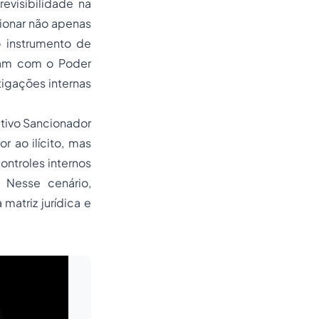
evisibilidade na
cionar não apenas
 instrumento de
tam com o Poder
tigações internas
ativo Sancionador
r ao ilícito, mas
ntroles internos
 Nesse cenário,
matriz jurídica e
Leia mais