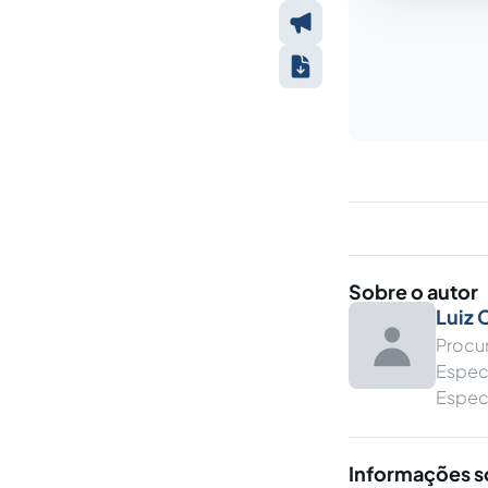
Sobre o autor
Luiz 
Procu
Especi
Espec
Informações s