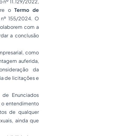
o nº 11.129/2022,
bre o
Termo de
U nº 155/2024. O
colaborem com a
rdar a conclusão
mpresarial, como
ntagem auferida,
consideração da
a de licitações e
e de Enunciados
e o entendimento
tos de qualquer
exuais, ainda que