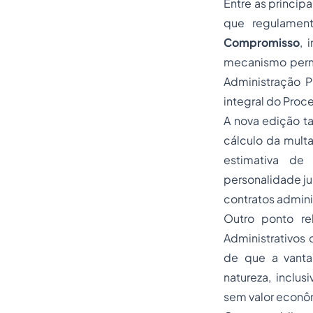
Entre as princip
que regulamen
Compromisso
, 
mecanismo perm
Administração P
integral do Proc
A nova edição t
cálculo da multa
estimativa de 
personalidade ju
contratos admini
Outro ponto re
Administrativos
de que a vanta
natureza, inclus
sem valor econô