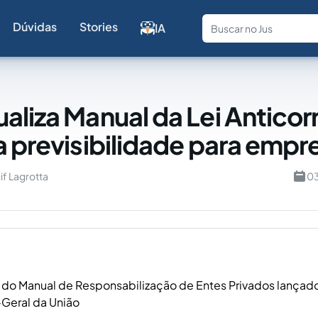
Dúvidas
Stories
IA
Fale com a
aliza Manual da Lei Antico
a previsibilidade para empr
if Lagrotta
03
do Manual de Responsabilização de Entes Privados lançad
-Geral da União