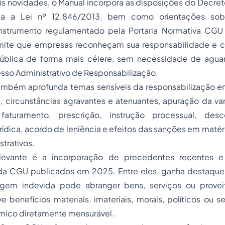
ais novidades, o Manual incorpora as disposições do Decret
ta a Lei nº 12.846/2013, bem como orientações so
instrumento regulamentado pela Portaria Normativa CG
ite que empresas reconheçam sua responsabilidade e 
ública de forma mais célere, sem necessidade de agua
esso Administrativo de Responsabilização.
ambém aprofunda temas sensíveis da responsabilização e
, circunstâncias agravantes e atenuantes, apuração da va
faturamento, prescrição, instrução processual, des
rídica, acordo de leniência e efeitos das sanções em matéri
strativos.
levante é a incorporação de precedentes recentes 
 da CGU publicados em 2025. Entre eles, ganha destaqu
gem indevida pode abranger bens, serviços ou provei
ive benefícios materiais, imateriais, morais, políticos ou s
mico diretamente mensurável.