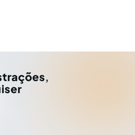
strações
,
iser