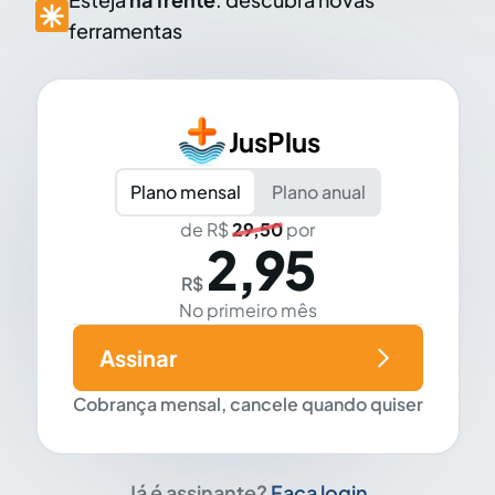
ferramentas
JusPlus
Plano mensal
Plano anual
de R$
29,50
por
2,95
R$
No primeiro mês
Assinar
Cobrança mensal, cancele quando quiser
Já é assinante?
Faça login