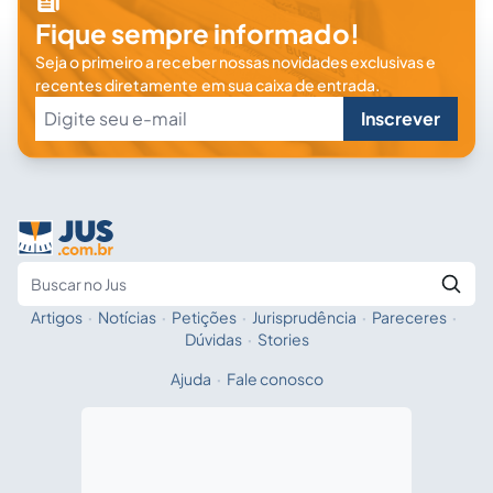
Fique sempre informado!
Seja o primeiro a receber nossas novidades exclusivas e
recentes diretamente em sua caixa de entrada.
Inscrever
Artigos
·
Notícias
·
Petições
·
Jurisprudência
·
Pareceres
·
Fale com a IA
Buscar no Jus
Dúvidas
·
Stories
Ajuda
·
Fale conosco