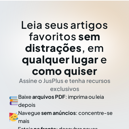
Leia seus artigos
favoritos
sem
distrações
, em
qualquer lugar
e
como quiser
Assine o JusPlus e tenha recursos
exclusivos
Baixe
arquivos PDF
: imprima ou leia
depois
Navegue
sem anúncios
: concentre-se
mais
Esteja
na frente
: descubra novas