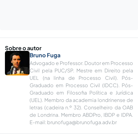
Sobre o autor
Bruno Fuga
Advogado e Professor. Doutor em Processo
Civil pela PUC/SP. Mestre em Direito pela
UEL (na linha de Processo Civil). Pós-
Graduado em Processo Civil (IDCC). Pós-
Graduado em Filosofia Política e Jurídica
(UEL). Membro da academia londrinense de
letras (cadeira n.º 32). Conselheiro da OAB
de Londrina. Membro ABDPro, IBDP e IDPA.
E-mail:
brunofuga@brunofuga.adv.br