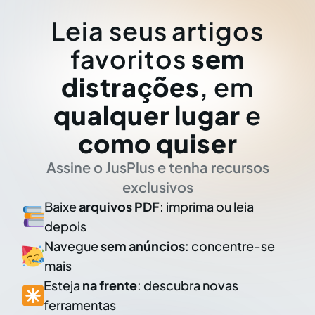
Leia seus artigos
favoritos
sem
distrações
, em
qualquer lugar
e
como quiser
Assine o JusPlus e tenha recursos
exclusivos
Baixe
arquivos PDF
: imprima ou leia
depois
Navegue
sem anúncios
: concentre-se
mais
Esteja
na frente
: descubra novas
ferramentas