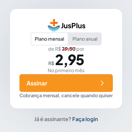
JusPlus
Plano mensal
Plano anual
de R$
29,50
por
2,95
R$
No primeiro mês
Assinar
Cobrança mensal, cancele quando quiser
Já é assinante?
Faça login