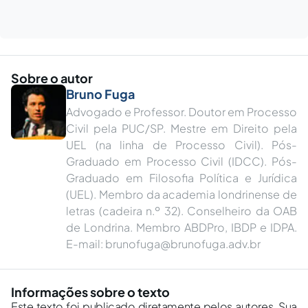
Sobre o autor
Bruno Fuga
Advogado e Professor. Doutor em Processo
Civil pela PUC/SP. Mestre em Direito pela
UEL (na linha de Processo Civil). Pós-
Graduado em Processo Civil (IDCC). Pós-
Graduado em Filosofia Política e Jurídica
(UEL). Membro da academia londrinense de
letras (cadeira n.º 32). Conselheiro da OAB
de Londrina. Membro ABDPro, IBDP e IDPA.
E-mail:
brunofuga@brunofuga.adv.br
Informações sobre o texto
Este texto foi publicado diretamente pelos autores. Sua