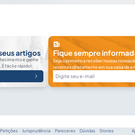
seus artigos
Fique sempre informad
nhecimento e ganhe
Seja o primeiro a receber nossas novidade
 fácil e rápido!
recentes diretamente em sua caixa de en
Petições
·
Jurisprudência
·
Pareceres
·
Dúvidas
·
Stories
A