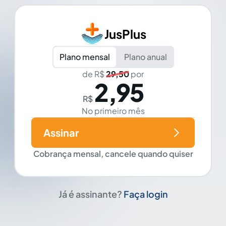
JusPlus
Plano mensal
Plano anual
de R$
29,50
por
2,95
R$
No primeiro mês
Assinar
Cobrança mensal, cancele quando quiser
Já é assinante?
Faça login