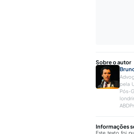
Sobre o autor
Brun
Advog
pela 
Pós-G
londri
ABDPro
Informações s
Este texto foi p