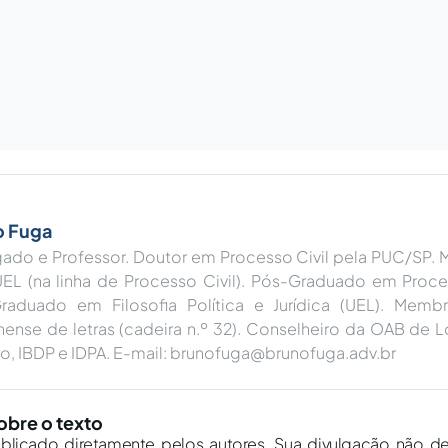
o Fuga
ado e Professor. Doutor em Processo Civil pela PUC/SP. M
UEL (na linha de Processo Civil). Pós-Graduado em Proces
raduado em Filosofia Política e Jurídica (UEL). Mem
nense de letras (cadeira n.º 32). Conselheiro da OAB de
, IBDP e IDPA. E-mail:
brunofuga@brunofuga.adv.br
obre o texto
ublicado diretamente pelos autores. Sua divulgação não d