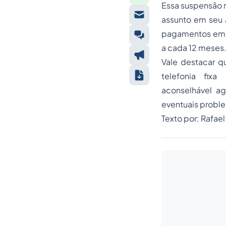
Essa suspensão n
assunto em seu a
pagamentos em di
a cada 12 meses
Vale destacar q
telefonia fix
aconselhável ag
eventuais proble
Texto por: Rafae