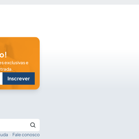
o!
s exclusivas e
trada.
Inscrever
juda
·
Fale conosco