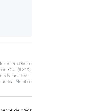
estre em Direito
so Civil (IDCC).
bro da academia
 Londrina. Membro
epende de prévia