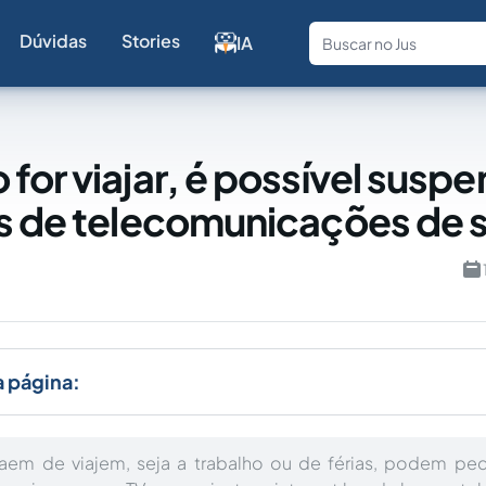
Dúvidas
Stories
IA
Fale com a
for viajar, é possível suspe
s de telecomunicações de 
a página:
aem de viajem, seja a trabalho ou de férias, podem ped