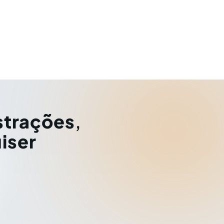
strações
,
iser