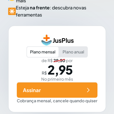
mais
Esteja
na frente
: descubra novas
ferramentas
JusPlus
Plano mensal
Plano anual
de R$
29,50
por
2,95
R$
No primeiro mês
Assinar
Cobrança mensal, cancele quando quiser