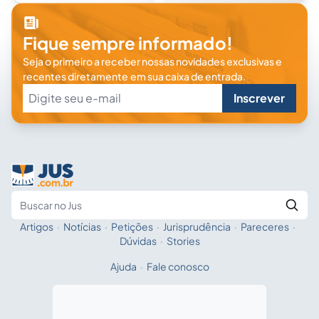
Fique sempre informado!
Seja o primeiro a receber nossas novidades exclusivas e
recentes diretamente em sua caixa de entrada.
Inscrever
Artigos
·
Notícias
·
Petições
·
Jurisprudência
·
Pareceres
·
Fale com a IA
Buscar no Jus
Dúvidas
·
Stories
Ajuda
·
Fale conosco