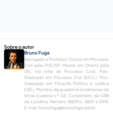
Sobre o autor
Bruno Fuga
Advogado e Professor. Doutor em Processo
Civil pela PUC/SP. Mestre em Direito pela
UEL (na linha de Processo Civil). Pós-
Graduado em Processo Civil (IDCC). Pós-
Graduado em Filosofia Política e Jurídica
(UEL). Membro da academia londrinense de
letras (cadeira n.º 32). Conselheiro da OAB
de Londrina. Membro ABDPro, IBDP e IDPA.
E-mail:
brunofuga@brunofuga.adv.br