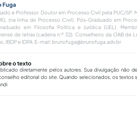
o Fuga
ado e Professor. Doutor em Processo Civil pela PUC/SP. M
UEL (na linha de Processo Civil). Pós-Graduado em Proces
raduado em Filosofia Política e Jurídica (UEL). Mem
nense de letras (cadeira n.º 32). Conselheiro da OAB de
, IBDP e IDPA. E-mail:
brunofuga@brunofuga.adv.br
obre o texto
ublicado diretamente pelos autores. Sua divulgação não d
onselho editorial do site. Quando selecionados, os textos 
andi