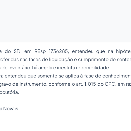
ma do STJ, em REsp 1736285, entendeu que na hipót
proferidas nas fases de liquidação e cumprimento de sent
e inventário, há ampla e irrestrita recorribilidade.
ora entendeu que somente se aplica à fase de conheciment
ravo de instrumento, conforme o art. 1.015 do CPC, em r
ocutória.
na Novais