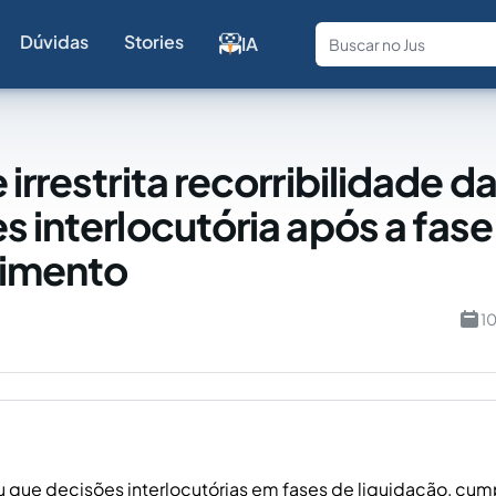
Dúvidas
Stories
IA
Fale com a
irrestrita recorribilidade d
s interlocutória após a fase
imento
1
u que decisões interlocutórias em fases de liquidação, cu