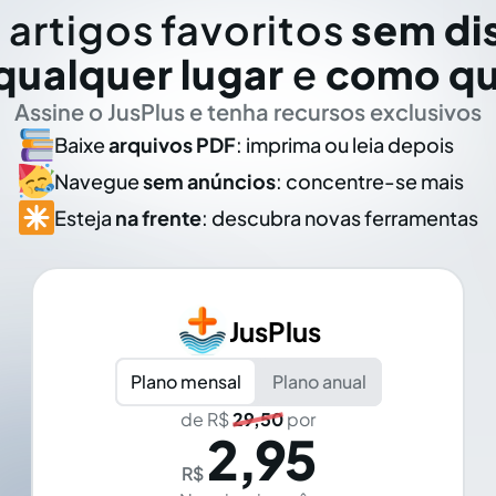
 artigos favoritos
sem di
qualquer lugar
e
como qu
Assine o JusPlus e tenha recursos exclusivos
Baixe
arquivos PDF
: imprima ou leia depois
Navegue
sem anúncios
: concentre-se mais
Esteja
na frente
: descubra novas ferramentas
JusPlus
Plano mensal
Plano anual
de R$
29,50
por
2,95
R$