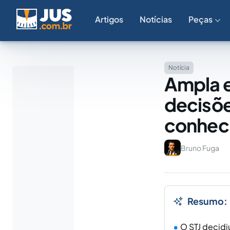
Artigos
Notícias
Peças
Notícia
Ampla e 
decisõe
conhec
Bruno Fuga
Resumo:
O STJ decidi