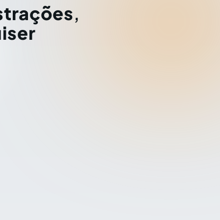
strações
,
iser