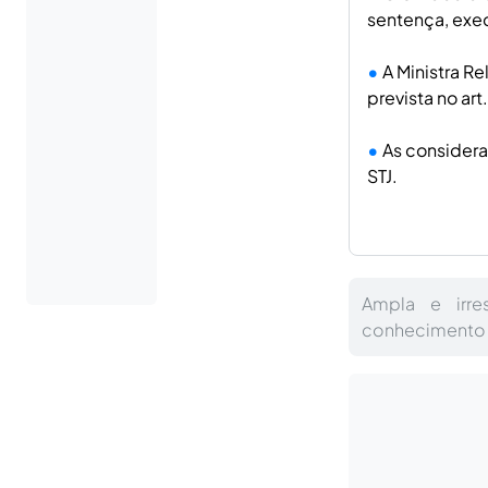
sentença, exe
A Ministra Re
prevista no ar
As considera
STJ.
Ampla e irres
conhecimento