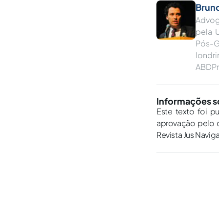
Brun
Advog
pela 
Pós-G
londri
ABDPro
Informações s
Este texto foi p
aprovação pelo c
Revista Jus Navig