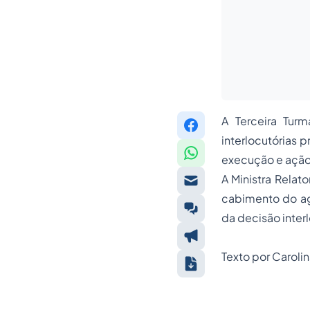
A Terceira Tur
interlocutórias 
execução e ação d
A Ministra Relat
cabimento do ag
da decisão interl
Texto por Caroli