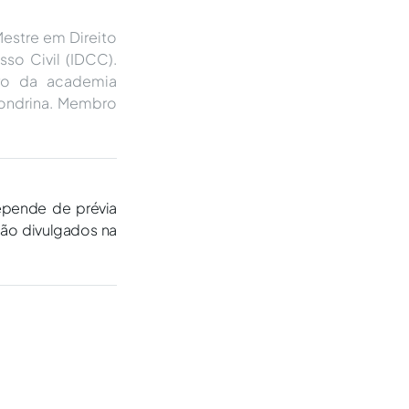
estre em Direito
so Civil (IDCC).
bro da academia
 Londrina. Membro
epende de prévia
são divulgados na