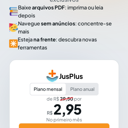
Baixe
arquivos PDF
: imprima ou leia
depois
Navegue
sem anúncios
: concentre-se
mais
Esteja
na frente
: descubra novas
ferramentas
JusPlus
Plano mensal
Plano anual
de R$
29,50
por
2,95
R$
No primeiro mês