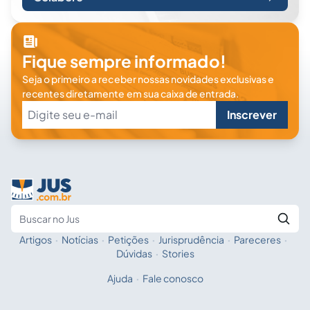
Fique sempre informado!
Seja o primeiro a receber nossas novidades exclusivas e
recentes diretamente em sua caixa de entrada.
Inscrever
Artigos
·
Notícias
·
Petições
·
Jurisprudência
·
Pareceres
·
Fale com a IA
Buscar no Jus
Dúvidas
·
Stories
Ajuda
·
Fale conosco