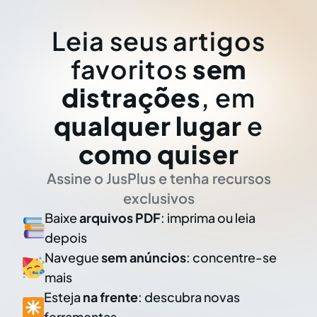
Leia seus artigos
favoritos
sem
distrações
, em
qualquer lugar
e
como quiser
Assine o JusPlus e tenha recursos
exclusivos
Baixe
arquivos PDF
: imprima ou leia
depois
Navegue
sem anúncios
: concentre-se
mais
Esteja
na frente
: descubra novas
ferramentas