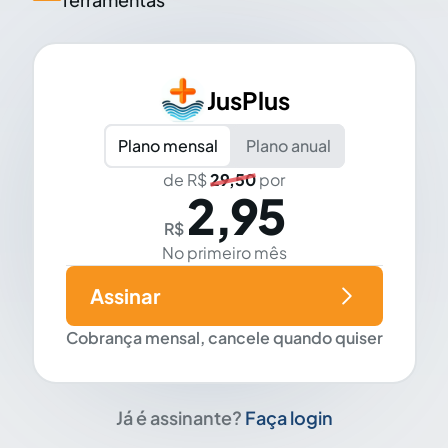
JusPlus
Plano mensal
Plano anual
de R$
29,50
por
2,95
R$
No primeiro mês
Assinar
Cobrança mensal, cancele quando quiser
Já é assinante?
Faça login